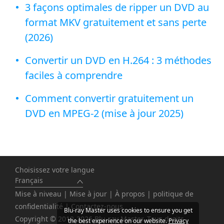
3 façons optimales de ripper un DVD au
format MKV gratuitement et sans perte
(2026)
Convertir un DVD en H.264 : 3 méthodes
faciles à comprendre
Comment convertir gratuitement un
DVD en MPEG-2 (mise à jour 2025)
Choisissez votre langue
Français
Mise à niveau
|
Mise à jour
|
À propos
|
politique de
confidentialité
|
Contactez-nous
Blu-ray Master uses cookies to ensure you get
Copyright © 2012-2026 Blu-ray Master. Tous droits
the best experience on our website.
Privacy