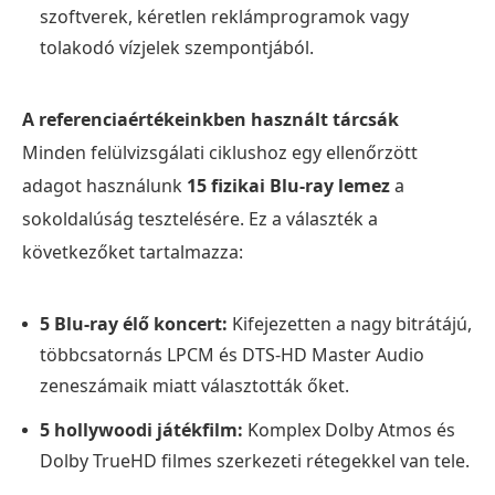
szoftverek, kéretlen reklámprogramok vagy
tolakodó vízjelek szempontjából.
A referenciaértékeinkben használt tárcsák
Minden felülvizsgálati ciklushoz egy ellenőrzött
adagot használunk
15 fizikai Blu-ray lemez
a
sokoldalúság tesztelésére. Ez a választék a
következőket tartalmazza:
5 Blu-ray élő koncert:
Kifejezetten a nagy bitrátájú,
többcsatornás LPCM és DTS-HD Master Audio
zeneszámaik miatt választották őket.
5 hollywoodi játékfilm:
Komplex Dolby Atmos és
Dolby TrueHD filmes szerkezeti rétegekkel van tele.