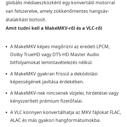
globális médiaeszközként egy konvertáló motorral
van felszerelve, amely zökkenőmentes hangsáv-
átalakítást biztosít.
Amit tudni kell a MakeMKV-ről és a VLC-ről
A MakeMKV képes megőrizni az eredeti LPCM,
Dolby TrueHD vagy DTS-HD Master Audio
bitfolyamokat lemintavételezés nélkül.
A MakeMKV gyakran frissül a dekódolási
képességének javítása érdekében.
A MakeMKV-nek nincsenek vízjelei, hirdetései vagy
kényszerített prémium fizetőfalai.
A VLC könnyen konvertálhatja az MKV fájlokat FLAC,
ALAC és más gyakori hangformátumokba.