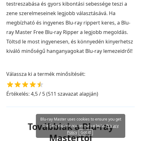
testreszabása és gyors kibontási sebessége teszi a
zene szerelmeseinek legjobb választásává. Ha
megbízható és ingyenes Blu-ray rippert keres, a Blu-
ray Master Free Blu-ray Ripper a legjobb megoldás.
Töltsd le most ingyenesen, és könnyedén kinyerhetsz
kiváló minőségű hanganyagokat Blu-ray lemezeidről!
Válassza ki a termék minősítését:
Értékelés: 4,5 / 5 (511 szavazat alapján)
Blu-ray Master uses cookies to ensure you get
Továbbiak a Blu-ray
the best experience on our website.
Privacy
Policy
Got it!
Mastertől