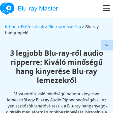
itthon
>
Erőforrások
>
Blu-ray másolása
> Blu-ray
hangrippelő
3 legjobb Blu-ray-ről audio
ripperre: Kiváló minőségű
hang kinyerése Blu-ray
lemezekről
Mostantól kiváló minőségű hangot kinyerhet
lemezeiről egy Blu-ray Audio Ripper segítségével. Az
ilyen eszközök lehetővé teszik a Blu-ray hanganyagok
digitális médiaformátumokba rippelését, biztosítva a