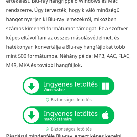
értékelésű Blu-ray hangrippelő Windows és Mac
rendszerre. Úgy tervezték, hogy kiváló minőségű
hangot nyerjen ki Blu-ray lemezekről, miközben
számos kimeneti formátumot támogat. Ez a szoftver
képes eltávolítani az összes másolásvédelmet, és
hatékonyan konvertálja a Blu-ray hangfájlokat több
mint 500 formátumba. Néhány példa: MP3, AAC, FLAC,
M4R, MKA és további hangfájlok.
Ingyenes letöltés
Windowshoz
Biztonságos letöltés
Ingyenes letöltés
macOS számára
Biztonságos letöltés
Ráadásul mindenféle Blu-ray lemezt képes kezelni,