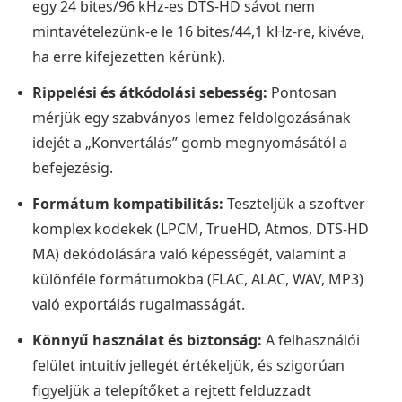
egy 24 bites/96 kHz-es DTS-HD sávot nem
mintavételezünk-e le 16 bites/44,1 kHz-re, kivéve,
ha erre kifejezetten kérünk).
Rippelési és átkódolási sebesség:
Pontosan
mérjük egy szabványos lemez feldolgozásának
idejét a „Konvertálás” gomb megnyomásától a
befejezésig.
Formátum kompatibilitás:
Teszteljük a szoftver
komplex kodekek (LPCM, TrueHD, Atmos, DTS-HD
MA) dekódolására való képességét, valamint a
különféle formátumokba (FLAC, ALAC, WAV, MP3)
való exportálás rugalmasságát.
Könnyű használat és biztonság:
A felhasználói
felület intuitív jellegét értékeljük, és szigorúan
figyeljük a telepítőket a rejtett felduzzadt