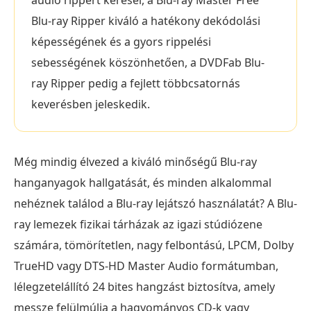
audio rippert keresel, a Blu-ray Master Free
Blu-ray Ripper kiváló a hatékony dekódolási
képességének és a gyors rippelési
sebességének köszönhetően, a DVDFab Blu-
ray Ripper pedig a fejlett többcsatornás
keverésben jeleskedik.
Még mindig élvezed a kiváló minőségű Blu-ray
hanganyagok hallgatását, és minden alkalommal
nehéznek találod a Blu-ray lejátszó használatát? A Blu-
ray lemezek fizikai tárházak az igazi stúdiózene
számára, tömörítetlen, nagy felbontású, LPCM, Dolby
TrueHD vagy DTS-HD Master Audio formátumban,
lélegzetelállító 24 bites hangzást biztosítva, amely
messze felülmúlja a hagyományos CD-k vagy