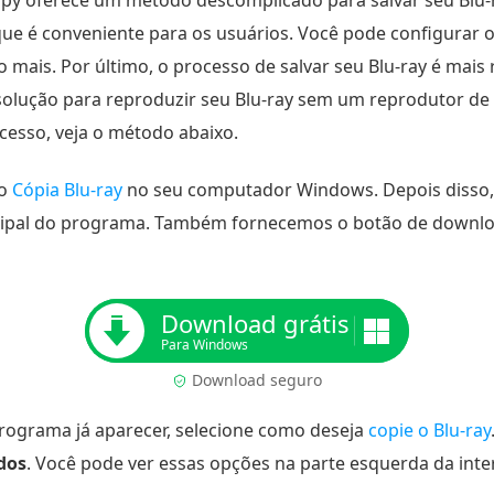
 Copy oferece um método descomplicado para salvar seu Blu
 que é conveniente para os usuários. Você pode configurar
o mais. Por último, o processo de salvar seu Blu-ray é ma
solução para reproduzir seu Blu-ray sem um reprodutor de 
cesso, veja o método abaixo.
 o
Cópia Blu-ray
no seu computador Windows. Depois disso, 
incipal do programa. Também fornecemos o botão de downlo
Download grátis
Para Windows
Download seguro
programa já aparecer, selecione como deseja
copie o Blu-ray
dos
. Você pode ver essas opções na parte esquerda da inte