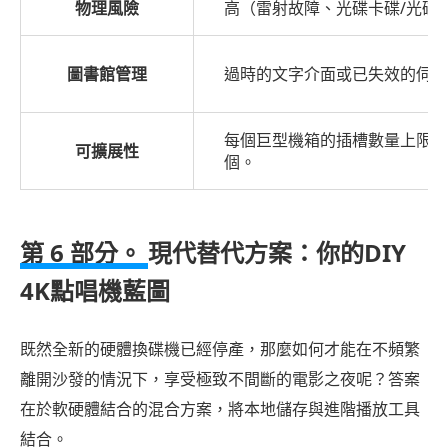
物理風險
高（雷射故障、光碟卡碟/光碟
圖書館管理
過時的文字介面或已失效的伺服
每個巨型機箱的插槽數量上限為 
可擴展性
個。
第 6 部分。
現代替代方案：你的DIY
4K點唱機藍圖
既然全新的硬體換碟機已經停產，那麼如何才能在不頻繁
離開沙發的情況下，享受極致不間斷的電影之夜呢？答案
在於軟硬體結合的混合方案，將本地儲存與進階播放工具
結合。