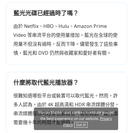
藍光光碟已經過時了嗎？
由於 Netflix、HBO、Hulu、Amazon Prime
Video 等串流平台的使用量增加，藍光在全球的使
用量不但沒有過時，反而下降。儘管發生了這些事
情，藍光和 DVD 仍然與收藏家和愛好者有關。
什麼將取代藍光播放器？
很難知道哪些平台或裝置可以取代藍光。然而，許
多人認為，由於 4K 超高清和 HDR 串流媒體分發，
Blu-ray Master uses cookies to ensure you get
串流媒體服務可能會佔據首位。儘管如此，藍光還
the best experience on our website.
Privacy
需要幾十年的時間才能過時。
Policy
Got it!