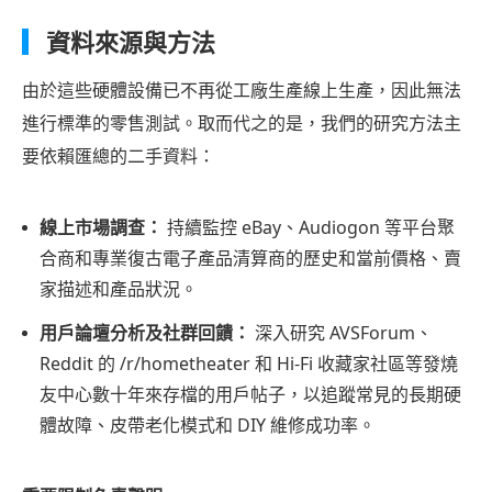
此
罕
資料來源與方法
見
由於這些硬體設備已不再從工廠生產線上生產，因此無法
第
進行標準的零售測試。取而代之的是，我們的研究方法主
三
要依賴匯總的二手資料：
部
分：
前
線上市場調查：
持續監控 eBay、Audiogon 等平台聚
二
合商和專業復古電子產品清算商的歷史和當前價格、賣
的
家描述和產品狀況。
多
用戶論壇分析及社群回饋：
深入研究 AVSForum、
碟
Reddit 的 /r/hometheater 和 Hi-Fi 收藏家社區等發燒
藍
友中心數十年來存檔的用戶帖子，以追蹤常見的長期硬
光
體故障、皮帶老化模式和 DIY 維修成功率。
播
放