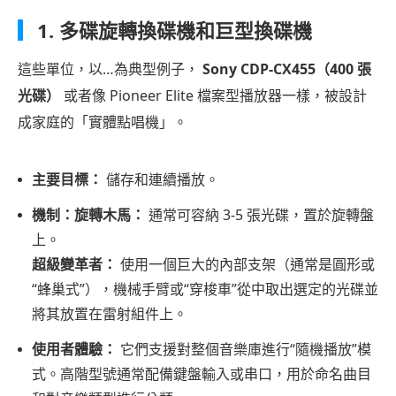
額
1. 多碟旋轉換碟機和巨型換碟機
外
信
這些單位，以…為典型例子，
Sony CDP-CX455（400 張
息
光碟）
或者像 Pioneer Elite 檔案型播放器一樣，被設計
第
成家庭的「實體點唱機」。
五
部
主要目標：
儲存和連續播放。
分：
機制：旋轉木馬：
通常可容納 3-5 張光碟，置於旋轉盤
硬
上。
體
超級變革者：
使用一個巨大的內部支架（通常是圓形或
超
“蜂巢式”），機械手臂或“穿梭車”從中取出選定的光碟並
級
將其放置在雷射組件上。
轉
換
使用者體驗：
它們支援對整個音樂庫進行“隨機播放”模
器
式。高階型號通常配備鍵盤輸入或串口，用於命名曲目
與