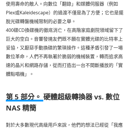
使用壽命的敵人。向數位「翻錄」和媒體伺服器（例如
Plex或Kaleidescape）的過渡不僅是為了方便；它也是擺
脫光碟轉盤機械限制的必要之舉。
400碟CD換碟機的徹底消亡，在高階家庭劇院領域留下了
巨大的空白。音響發燒友們既不願在實體光碟的比特率上
妥協，又厭惡手動換碟的繁瑣操作。這種矛盾引發了一場
數位革命，人們不再執著於脆弱的機械裝置，轉而追求高
速的晶片和網路存儲，從而打造出一台不間斷播放的「實
體點唱機」。
第 5 部分。
硬體超級轉換器 vs. 數位
NAS 精簡
對於大多數現代高級用戶來說，他們的想法已經從「我應