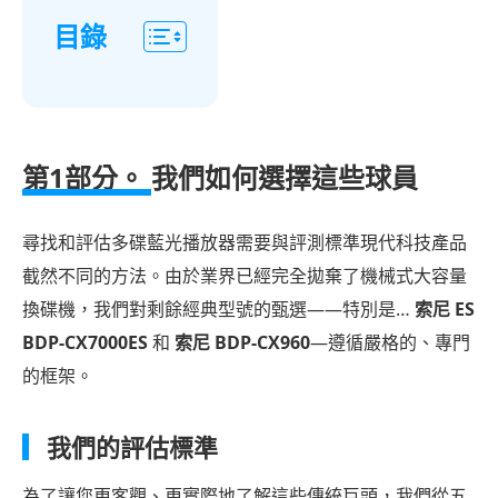
目錄
第
一
部
第1部分。
我們如何選擇這些球員
分：
我
尋找和評估多碟藍光播放器需要與評測標準現代科技產品
們
截然不同的方法。由於業界已經完全拋棄了機械式大容量
如
何
換碟機，我們對剩餘經典型號的甄選——特別是…
索尼 ES
選
BDP-CX7000ES
和
索尼 BDP-CX960
—遵循嚴格的、專門
擇
的框架。
這
些
我們的評估標準
球
員
為了讓您更客觀、更實際地了解這些傳統巨頭，我們從五