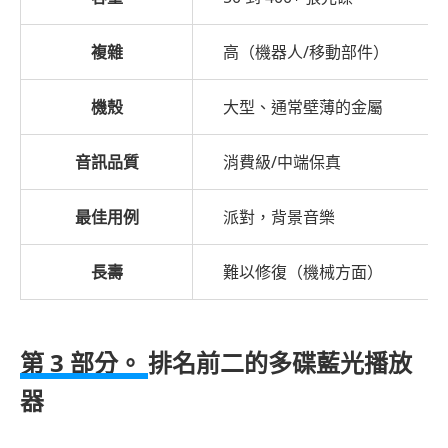
多
碟
複雜
高（機器人/移動部件）
藍
光
機殼
大型、通常壁薄的金屬
播
放
音訊品質
消費級/中端保真
器
的
最佳用例
派對，背景音樂
常
見
長壽
難以修復（機械方面）
問
題
解
第 3 部分。
排名前二的多碟藍光播放
答
器