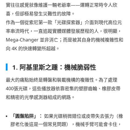
實往往感覺就像維護一輛老爺車——運轉正常時令人欣
喜，但卻極易發生災難性的故障。
作為一個從索尼第一款「光碟探索器」介面到現代高位元
率串流時代，一直追蹤實體媒體發展歷程的人，很明顯，
Mega-Changer 並非消亡；而是被其自身的機械複雜性和
向 4K 的快速轉變所超越。
1. 阿基里斯之踵：機械脆弱性
最大的痛點始終是轉盤和裝載機構的複雜性。為了處理
400張光碟，這些播放器依靠密集的塑膠齒輪、橡膠皮帶
和精密的光學感測器組成的網路。
「圓盤陷阱」：
如果光碟稍微錯位或皮帶失去張力（橡
膠老化後這是一個常見問題），機械手臂可能會卡住，