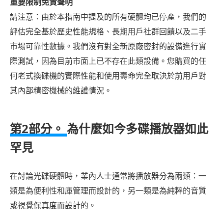
重要限制免責聲明
器
請注意：由於本指南中提及的所有硬體均已停產，我們的
第
評估完全基於歷史性能規格、長期用戶社群回饋以及二手
四
市場可靠性數據。我們沒有對全新原廠密封的設備進行實
部
際測試，因為目前市面上已不存在此類設備。您購買的任
分：
何老式換碟機的實際性能和使用壽命完全取決於前用戶對
關
於
其內部精密機械的維護情況。
《巨
型
第2部分。
為什麼如今多碟播放器如此
變
罕見
形
金
剛
在討論光碟硬體時，業內人士通常將播放器分為兩類：一
之
類是為便利性和庫管理而設計的，另一類是為純粹的音質
死》
或視覺保真度而設計的。
的