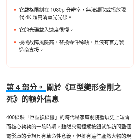
它嚴格限制在 1080p 分辨率，無法讀取或播放現
代 4K 超高清藍光光碟。
它的光碟載入速度很慢。
機械故障風險高，替換零件稀缺，且沒有官方製
造商支援。
第 4 部分。
關於《巨型變形金剛之
死》的額外信息
400碟裝「巨型換碟機」的時代是家庭劇院發展史上短暫
而雄心勃勃的一段時期。雖然只需輕觸按鈕就能訪問整個
電影庫的夢想具有革命性意義，但擁有這些龐然大物的現