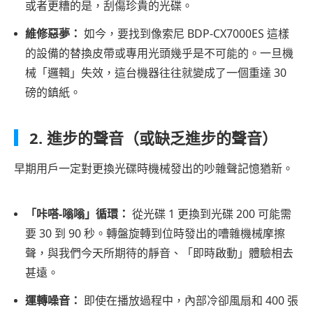
或者更糟的是，刮傷珍貴的光碟。
維修惡夢：
如今，要找到像索尼 BDP-CX7000ES 這樣
的設備的替換皮帶或專用光頭幾乎是不可能的。一旦機
械「邏輯」失效，這台機器往往就變成了一個重達 30
磅的鎮紙。
2. 進步的聲音（或缺乏進步的聲音）
早期用戶一定對更換光碟時機械發出的吵雜聲記憶猶新。
「咔嗒-嗡嗡」循環：
從光碟 1 更換到光碟 200 可能需
要 30 到 90 秒。轉盤旋轉到位時發出的嘈雜機械摩擦
聲，與我們今天所期待的靜音、「即時啟動」體驗相去
甚遠。
運轉噪音：
即使在播放過程中，內部冷卻風扇和 400 張