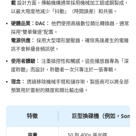
載
設計方面，傳輸機構通常採用機械加工鋁或鋼製成，
你
以最大限度地減少「抖動」（時間誤差）和共振。
的
硬體品質：DAC：
他們使用高級數位類比轉換器，通常
DIY
採用“雙單聲道”配置。
4K
電源供應：
採用大型環形變壓器，確保馬達產生的電雜
點
訊不會幹擾音頻訊號。
唱
機
使用者體驗：
注重操控性和觸感。這些播放器專為「深
藍
度聆聽」而設計，聆聽者一次只專注於一張專輯。
圖
理念：
透過移除機械手臂和儲存架，製造商可以將全部
第
預算用於雷射的精度和類比輸出級。
七
部
分：
特徵
巨型換碟機（例如，Sony 
關
於
容量
50 到 400+ 張光碟