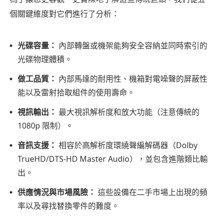
個關鍵維度對它們進行了分析：
第
二
部
光碟容量：
內部轉盤或機架能夠安全容納並同時索引的
分：
光碟物理體積。
為
做工品質：
內部馬達的耐用性、機箱對電噪聲的屏蔽性
什
能以及雷射拾取組件的使用壽命。
麼
如
視訊輸出：
最大視訊解析度和放大功能（注意傳統的
今
1080p 限制）。
多
音訊支援：
相容於高解析度環繞聲編解碼器（Dolby
碟
TrueHD/DTS-HD Master Audio），並包含進階類比輸
播
出。
放
供應情況與市場風險：
這些設備在二手市場上出現的頻
器
率以及尋找替換零件的難度。
如