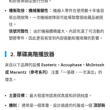
和對音樂類型進行分類。
數
權衡取捨：機械複雜性：
機器人零件在使用數十年後容
位
易出現故障，一次機械故障就可能導致整個收藏品被困
NAS
住。
精
信號完整性：
由於機箱體積龐大，內部充滿了可活動的
簡
塑膠零件，因此更容易受到內部振動和電噪聲的影響。
版
第
2. 單碟高階播放器
六
部
來自以下品牌的設備
Esoteric、Accuphase、McIntosh
分：
或 Marantz（參考系列）
注重「一張碟，一次演出」的
現
理念。
代
替
主要目標：
最大程度地提高保真度和訊號純度。
代
方
機制：
通常是一個笨重、設計過度的托盤或一個
頂部裝
案：