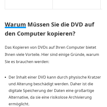
Methode
2.
Sichern
Sie
Warum
Müssen Sie die DVD auf
eine
den Computer kopieren?
DVD
mit
Das Kopieren von DVDs auf Ihren Computer bietet
HandBrake
Ihnen viele Vorteile. Hier sind einige Gründe, warum
auf
Sie es brauchen werden:
dem
Computer
Der Inhalt einer DVD kann durch physische Kratzer
Methode
und Alterung beschädigt werden. Daher ist die
3.
digitale Speicherung der Daten eine großartige
Duplizieren
Alternative, da sie eine risikolose Archivierung
Sie
ermöglicht.
eine