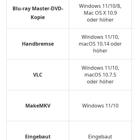
Windows 11/10/8,
Blu-ray Master-DVD-
Computer
Mac OS X 10.9
kopieren?
Kopie
oder höher
Methode
1.
Windows 11/10,
Handbremse
macOS 10.14 oder
Kopieren
höher
Sie
eine
Windows 11/10,
DVD
VLC
macOS 10.7.5
mit
oder höher
Free
DVD
MakeMKV
Windows 11/10
Copy
auf
den
Computer
Eingebaut
Eingebaut