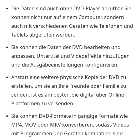
DVD
Die Daten sind auch ohne DVD-Player abrufbar. Sie
mit
können nicht nur auf einem Computer, sondern
dem
auch mit verschiedenen Geräten wie Telefonen und
VLC
Tablets abgerufen werden.
Media
Sie können die Daten der DVD bearbeiten und
Player
anpassen, Untertitel und Videoeffekte hinzufügen
auf
und die Ausgabeeinstellungen konfigurieren.
den
Computer
Anstatt eine weitere physische Kopie der DVD zu
erstellen, um sie an Ihre Freunde oder Familie zu
Methode
senden, ist es am besten, sie digital über Online-
4.
Plattformen zu versenden.
Speichern
Sie
Sie können DVD-Formate in gängige Formate wie
eine
MP4, MOV oder MKV konvertieren, sodass Videos
DVD
mit Programmen und Geräten kompatibel sind.
mit