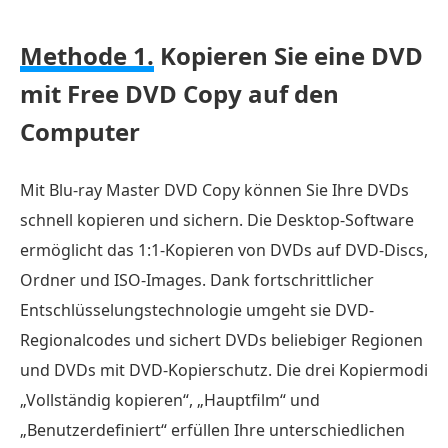
MakeMKV
Methode 1.
Kopieren Sie eine DVD
auf
dem
mit Free DVD Copy auf den
Computer
Computer
Methode
5.
Mit Blu-ray Master DVD Copy können Sie Ihre DVDs
Eine
schnell kopieren und sichern. Die Desktop-Software
DVD
ermöglicht das 1:1-Kopieren von DVDs auf DVD-Discs,
ohne
Ordner und ISO-Images. Dank fortschrittlicher
Software
auf
Entschlüsselungstechnologie umgeht sie DVD-
den
Regionalcodes und sichert DVDs beliebiger Regionen
Computer
und DVDs mit DVD-Kopierschutz. Die drei Kopiermodi
kopieren
„Vollständig kopieren“, „Hauptfilm“ und
FAQs
„Benutzerdefiniert“ erfüllen Ihre unterschiedlichen