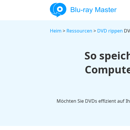
Heim
>
Ressourcen
>
DVD rippen
DV
So speic
Computer
Möchten Sie DVDs effizient auf I