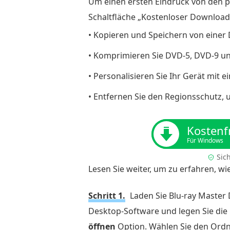
Um einen ersten Eindruck von den pr
So
Schaltfläche „Kostenloser Downloa
extrahieren
• Kopieren und Speichern von einer 
Sie
DVDs
• Komprimieren Sie DVD-5, DVD-9 un
kostenlos
• Personalisieren Sie Ihr Gerät mit e
durch
Digitalisierung
• Entfernen Sie den Regionsschutz
auf
den
Kostenf
Computer
Für Windows
unter
Sic
Windows
Lesen Sie weiter, um zu erfahren, w
und
Mac
Schritt 1.
Laden Sie Blu-ray Master 
Teil
Desktop-Software und legen Sie die D
3.
öffnen
Option. Wählen Sie den Ordne