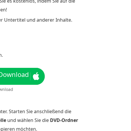
e es kostenlos, indem Sie auf die
en!
 Untertitel und anderer Inhalte.
n.
 Download
wnload
er. Starten Sie anschließend die
lle
und wählen Sie die
DVD-Ordner
kopieren möchten.