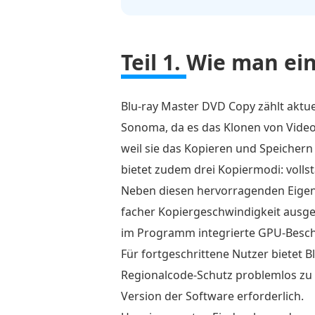
Teil
1.
So
Teil 1.
Wie man ein
speichern
Sie
eine
Blu-ray Master DVD Copy zählt akt
DVD
Sonoma, da es das Klonen von Videod
auf
weil sie das Kopieren und Speicher
einem
bietet zudem drei Kopiermodi: volls
Computer
Neben diesen hervorragenden Eigens
unter
facher Kopiergeschwindigkeit ausge
Windows
im Programm integrierte GPU-Besch
und
Für fortgeschrittene Nutzer bietet
Mac
Regionalcode-Schutz problemlos zu k
Teil
Version der Software erforderlich.
2.