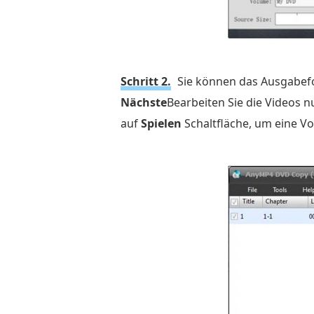
Kopieren
einer
DVD
auf
Schritt 2.
Sie können das Ausgabef
einen
Nächste
Bearbeiten Sie die Videos n
Computer
auf
Spielen
Schaltfläche, um eine Vo