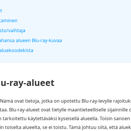
t
staminen
sto/vaihtaja
ahansa alueen Blu-ray-kuvaa
-aluekoodekista
lu-ray-alueet
ämä ovat tietoja, jotka on upotettu Blu-ray-levylle rajoituk
taa. Blu-ray-alueet ovat tietylle maantieteelliselle sijainnille
n tarkoitettu käytettäväksi kyseisellä alueella. Toisin sanoen s
n toiselta alueelta, se ei toistu. Tämä johtuu siitä, että alu