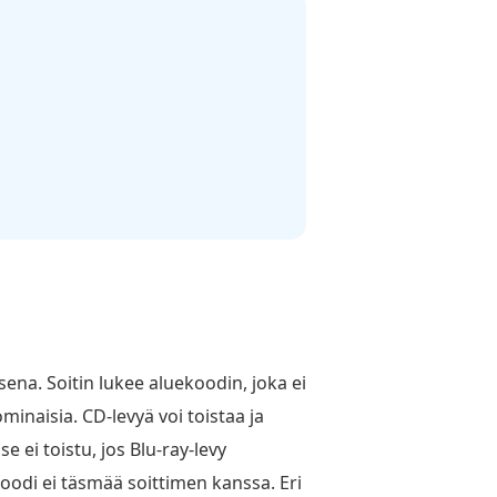
sena. Soitin lukee aluekoodin, joka ei
 ominaisia. CD-levyä voi toistaa ja
e ei toistu, jos Blu-ray-levy
ekoodi ei täsmää soittimen kanssa. Eri