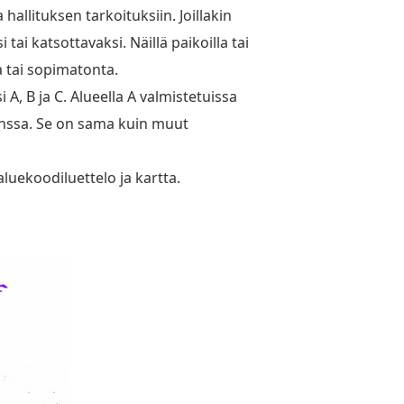
allituksen tarkoituksiin. Joillakin
ai katsottavaksi. Näillä paikoilla tai
a tai sopimatonta.
A, B ja C. Alueella A valmistetuissa
kanssa. Se on sama kuin muut
luekoodiluettelo ja kartta.