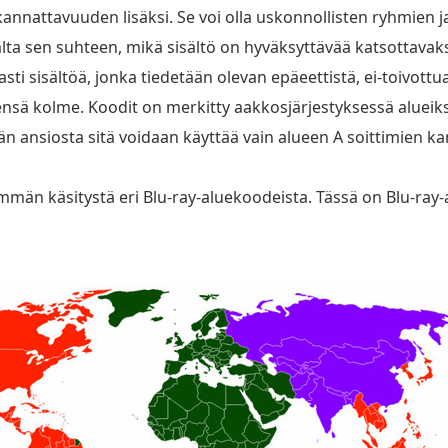
nnattavuuden lisäksi. Se voi olla uskonnollisten ryhmien ja h
ta sen suhteen, mikä sisältö on hyväksyttävää katsottavaksi t
ti sisältöä, jonka tiedetään olevan epäeettistä, ei-toivottu
ensä kolme. Koodit on merkitty aakkosjärjestyksessä alueiksi 
än ansiosta sitä voidaan käyttää vain alueen A soittimien 
mmän käsitystä eri Blu-ray-aluekoodeista. Tässä on Blu-ray-a