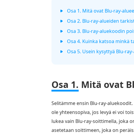
Osa 1. Mitä ovat Blu-ray-aluee
Osa 2. Blu-ray-alueiden tarki
Osa 3. Blu-ray-aluekoodin poi
Osa 4. Kuinka katsoa minkä t
Osa 5. Usein kysyttyä Blu-ray
Osa 1.
Mitä ovat B
Selitämme ensin Blu-ray-aluekoodit. N
ole yhteensopiva, jos levyä ei voi tois
lukea vain Blu-ray-soittimella, joka o
asetetaan soittimeen, joka on peräisi