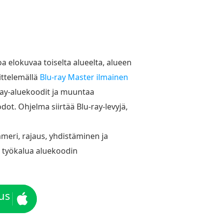
soa elokuvaa toiselta alueelta, alueen
ittelemällä
Blu-ray Master ilmainen
u-ray-aluekoodit ja muuntaa
ot. Ohjelma siirtää Blu-ray-levyjä,
meri, rajaus, yhdistäminen ja
a työkalua aluekoodin
us