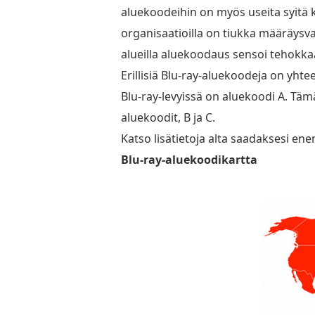
aluekoodeihin on myös useita syitä ka
organisaatioilla on tiukka määräysval
alueilla aluekoodaus sensoi tehokkaas
Erillisiä Blu-ray-aluekoodeja on yhte
Blu-ray-levyissä on aluekoodi A. Täm
aluekoodit, B ja C.
Katso lisätietoja alta saadaksesi ene
Blu-ray-aluekoodikartta