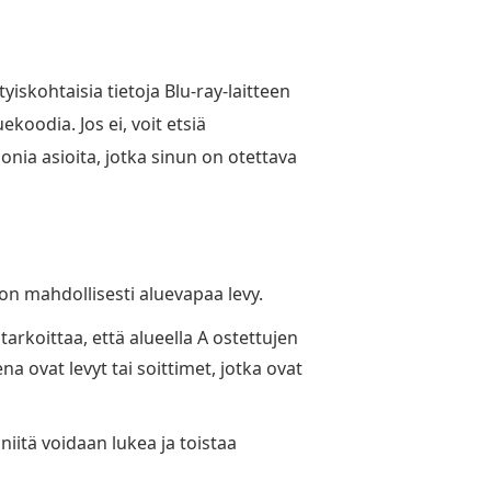
iskohtaisia tietoja Blu-ray-laitteen
ekoodia. Jos ei, voit etsiä
nia asioita, jotka sinun on otettava
y on mahdollisesti aluevapaa levy.
tarkoittaa, että alueella A ostettujen
na ovat levyt tai soittimet, jotka ovat
 niitä voidaan lukea ja toistaa