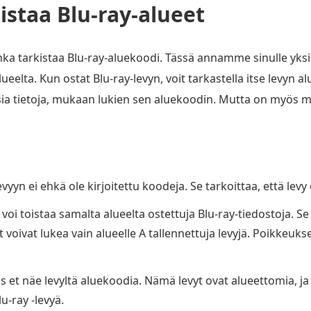
istaa Blu-ray-alueet
ka tarkistaa Blu-ray-aluekoodi. Tässä annamme sinulle yksity
eelta. Kun ostat Blu-ray-levyn, voit tarkastella itse levyn alu
sia tietoja, mukaan lukien sen aluekoodin. Mutta on myös mo
evyyn ei ehkä ole kirjoitettu koodeja. Se tarkoittaa, että lev
voi toistaa samalta alueelta ostettuja Blu-ray-tiedostoja. Se 
 voivat lukea vain alueelle A tallennettuja levyjä. Poikkeukse
jos et näe levyltä aluekoodia. Nämä levyt ovat alueettomia, ja
lu-ray -levyä.