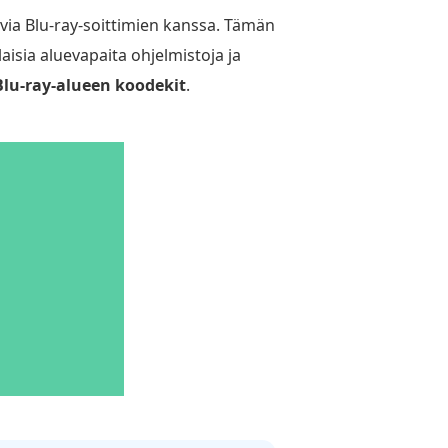
ivia Blu-ray-soittimien kanssa. Tämän
ilaisia aluevapaita ohjelmistoja ja
Blu-ray-alueen koodekit
.