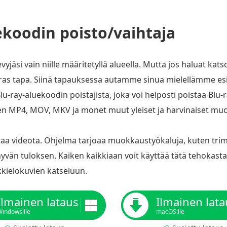
ekoodin poisto/vaihtaja
levyjäsi vain niille määritetyllä alueella. Mutta jos haluat kat
as tapa. Siinä tapauksessa autamme sinua mielellämme es
Blu-ray-aluekoodin poistajista, joka voi helposti poistaa Bl
en MP4, MOV, MKV ja monet muut yleiset ja harvinaiset muod
ntaa videota. Ohjelma tarjoaa muokkaustyökaluja, kuten trim
hyvän tuloksen. Kaiken kaikkiaan voit käyttää tätä tehokast
kielokuvien katseluun.
Ilmainen lataus
Ilmainen lata
indowsille
macOS:lle