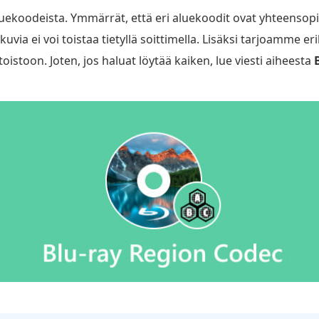
aluekoodeista. Ymmärrät, että eri aluekoodit ovat yhteensop
okuvia ei voi toistaa tietyllä soittimella. Lisäksi tarjoamme er
y-toistoon. Joten, jos haluat löytää kaiken, lue viesti aiheesta