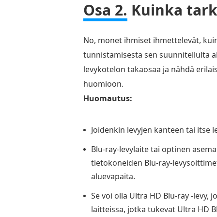
Osa 2.
Kuinka tark
No, monet ihmiset ihmettelevät, kuin
tunnistamisesta sen suunnitellulta alu
levykotelon takaosaa ja nähdä erilai
huomioon.
Huomautus:
Joidenkin levyjen kanteen tai itse l
Blu-ray-levylaite tai optinen asema 
tietokoneiden Blu-ray-levysoittimet
aluevapaita.
Se voi olla Ultra HD Blu-ray -levy, 
laitteissa, jotka tukevat Ultra HD B