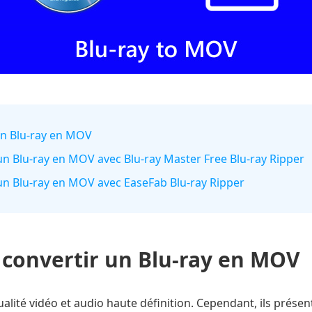
 un Blu-ray en MOV
un Blu-ray en MOV avec Blu-ray Master Free Blu-ray Ripper
un Blu-ray en MOV avec EaseFab Blu-ray Ripper
convertir un Blu-ray en MOV
alité vidéo et audio haute définition. Cependant, ils présente