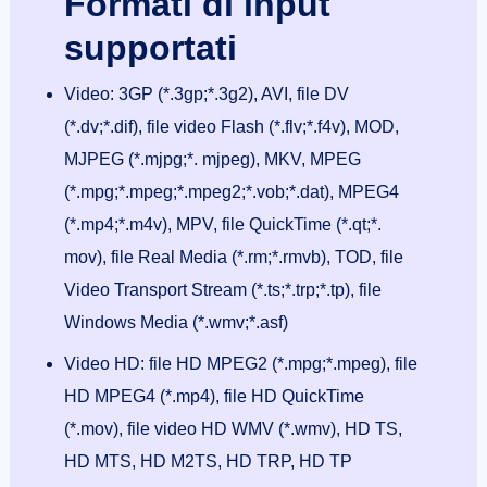
Formati di input
supportati
Video: 3GP (*.3gp;*.3g2), AVI, file DV
(*.dv;*.dif), file video Flash (*.flv;*.f4v), MOD,
MJPEG (*.mjpg;*. mjpeg), MKV, MPEG
(*.mpg;*.mpeg;*.mpeg2;*.vob;*.dat), MPEG4
(*.mp4;*.m4v), MPV, file QuickTime (*.qt;*.
mov), file Real Media (*.rm;*.rmvb), TOD, file
Video Transport Stream (*.ts;*.trp;*.tp), file
Windows Media (*.wmv;*.asf)
Video HD: file HD MPEG2 (*.mpg;*.mpeg), file
HD MPEG4 (*.mp4), file HD QuickTime
(*.mov), file video HD WMV (*.wmv), HD TS,
HD MTS, HD M2TS, HD TRP, HD TP