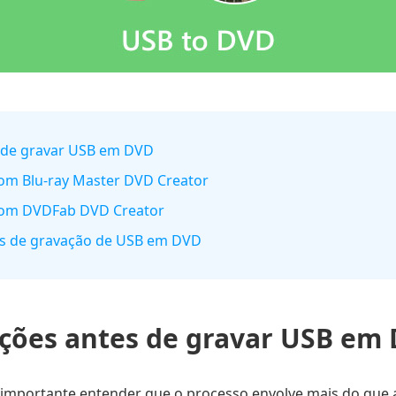
s de gravar USB em DVD
om Blu-ray Master DVD Creator
com DVDFab DVD Creator
as de gravação de USB em DVD
ções antes de gravar USB em
 importante entender que o processo envolve mais do que a