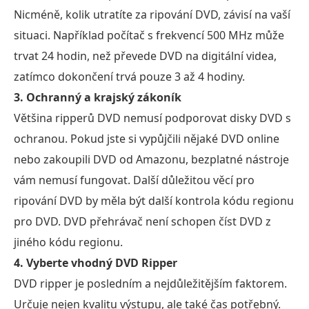
Nicméně, kolik utratíte za ripování DVD, závisí na vaší
situaci. Například počítač s frekvencí 500 MHz může
trvat 24 hodin, než převede DVD na digitální videa,
zatímco dokončení trvá pouze 3 až 4 hodiny.
3. Ochranný a krajský zákoník
Většina ripperů DVD nemusí podporovat disky DVD s
ochranou. Pokud jste si vypůjčili nějaké DVD online
nebo zakoupili DVD od Amazonu, bezplatné nástroje
vám nemusí fungovat. Další důležitou věcí pro
ripování DVD by měla být další kontrola kódu regionu
pro DVD. DVD přehrávač není schopen číst DVD z
jiného kódu regionu.
4. Vyberte vhodný DVD Ripper
DVD ripper je posledním a nejdůležitějším faktorem.
Určuje nejen kvalitu výstupu, ale také čas potřebný.