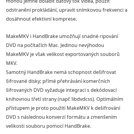
mohou jemně doladit datový tok videa, použít
odstranění prokládání, upravit snímkovou frekvenci a
dosáhnout efektivní komprese.
MakeMKV i HandBrake umožňují snadné ripování
DVD na počítačích Mac. Jedinou nevýhodou
MakeMKV je však velikost exportovaných souborů
MKV.
Samotný HandBrake nemá schopnost dešifrovat
šifrované disky; přímé přehrávání komerčních
šifrovaných DVD vyžaduje integraci s dekódovací
knihovnou třetí strany (např. libdvdcss). Optimálním
přístupem je proto použití MakeMKV k dešifrování
DVD s následnou konverzí formátu a zmenšením
velikosti souboru pomocí HandBrake.