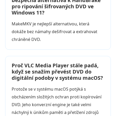
bezpečná alternativa k HandBrake
pro ripování šifrovaných DVD ve
Windows 11?
MakeMKV je nejlepší alternativou, která
dokáže bez námahy dešifrovat a extrahovat
chráněné DVD.
Proč VLC Media Player stále padá,
když se snažím převést DVD do
digitální podoby v systému macOS?
Protože se v systému macOS potýká s
obcházením složitých ochran proti kopírování
DVD. Jeho konverzní engine je také velmi
náchylný k únikům paměti a přetížení zdrojů