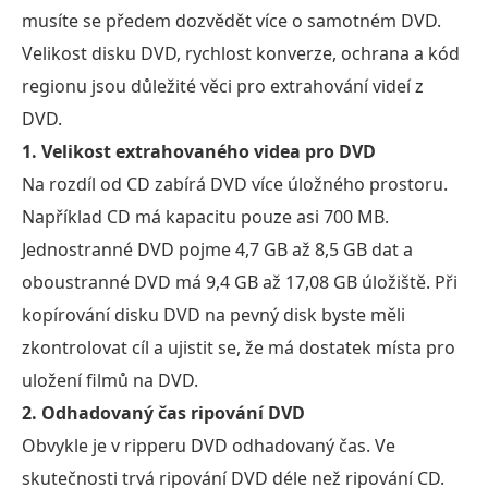
musíte se předem dozvědět více o samotném DVD.
Velikost disku DVD, rychlost konverze, ochrana a kód
regionu jsou důležité věci pro extrahování videí z
DVD.
1. Velikost extrahovaného videa pro DVD
Na rozdíl od CD zabírá DVD více úložného prostoru.
Například CD má kapacitu pouze asi 700 MB.
Jednostranné DVD pojme 4,7 GB až 8,5 GB dat a
oboustranné DVD má 9,4 GB až 17,08 GB úložiště. Při
kopírování disku DVD na pevný disk byste měli
zkontrolovat cíl a ujistit se, že má dostatek místa pro
uložení filmů na DVD.
2. Odhadovaný čas ripování DVD
Obvykle je v ripperu DVD odhadovaný čas. Ve
skutečnosti trvá ripování DVD déle než ripování CD.