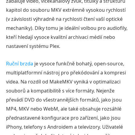
zabaluje video, vícekanálový zvuk, titulky a strukturu
kapitol do souboru MKV extrémně vysokou rychlostí
(v závislosti výhradně na rychlosti čtení vaší optické
mechaniky). Díky tomu je ideální volbou pro audiofily,
kteří hledají vysoce kvalitní archivaci médií nebo
nastavení systému Plex.
Ruční brzda
je vysoce funkčně bohatý, open-source,
multiplatformní nástroj pro překódování a kompresi
videa. Na rozdíl od MakeMKV vyniká v optimalizaci
souborů a kompatibilitě s více formáty. Nejenže
převádí DVD do všestrannějších formátů, jako jsou
MP4, MKV nebo WebM, ale také obsahuje rozsáhlé
přednastavené konfigurace pro zařízení, jako jsou
iPhony, telefony s Androidem a televizory. Uživatelé