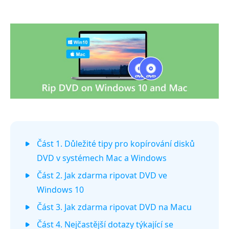
Část 1. Důležité tipy pro kopírování disků
DVD v systémech Mac a Windows
Část 2. Jak zdarma ripovat DVD ve
Windows 10
Část 3. Jak zdarma ripovat DVD na Macu
Část 4. Nejčastější dotazy týkající se