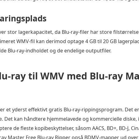
varingsplads
r stor lagerkapacitet, da Blu-ray-filer har store filstørrelse
rimeret WMV-fil kan derimod optage 4 GB til 20 GB lagerplads
olde Blu-ray-indholdet og de endelige outputfiler.
u-ray til WMV med Blu-ray Mas
er et yderst effektivt gratis Blu-ray-rippingsprogram. Det
e. Det kan håndtere hjemmelavede og kommercielle diske, in
ptere de fleste kopibeskyttelser, såsom AACS, BD+, BD-J, Cin
-ray Master Free Blu-ray Ripper også BDMV-mapper ud over