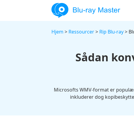
Hjem
>
Ressourcer
>
Rip Blu-ray
> Bl
Sådan konv
Microsofts WMV-format er populært 
inkluderer dog kopibeskyttel