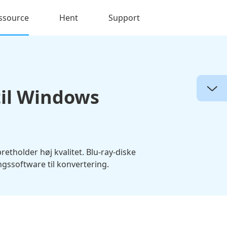
ssource
Hent
Support
til Windows
tholder høj kvalitet. Blu-ray-diske
ngssoftware til konvertering.