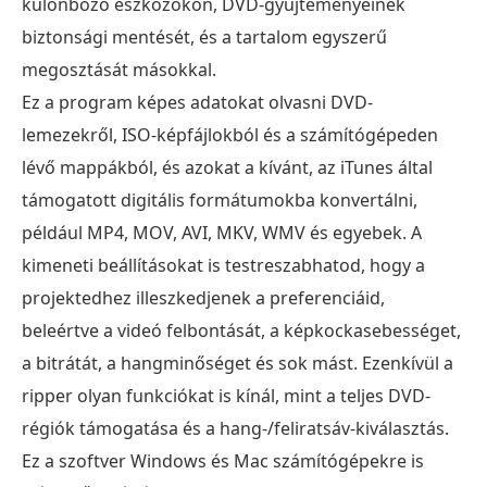
különböző eszközökön, DVD-gyűjteményeinek
biztonsági mentését, és a tartalom egyszerű
megosztását másokkal.
Ez a program képes adatokat olvasni DVD-
lemezekről, ISO-képfájlokból és a számítógépeden
lévő mappákból, és azokat a kívánt, az iTunes által
támogatott digitális formátumokba konvertálni,
például MP4, MOV, AVI, MKV, WMV és egyebek. A
kimeneti beállításokat is testreszabhatod, hogy a
projektedhez illeszkedjenek a preferenciáid,
beleértve a videó felbontását, a képkockasebességet,
a bitrátát, a hangminőséget és sok mást. Ezenkívül a
ripper olyan funkciókat is kínál, mint a teljes DVD-
régiók támogatása és a hang-/feliratsáv-kiválasztás.
Ez a szoftver Windows és Mac számítógépekre is