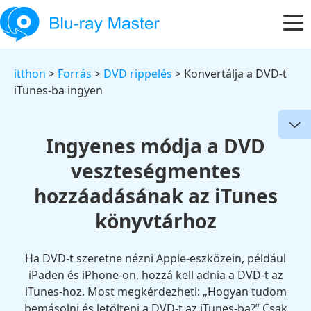
itthon
>
Forrás
>
DVD rippelés
> Konvertálja a DVD-t
iTunes-ba ingyen
Ingyenes módja a DVD
veszteségmentes
hozzáadásának az iTunes
könyvtárhoz
Ha DVD-t szeretne nézni Apple-eszközein, például
iPaden és iPhone-on, hozzá kell adnia a DVD-t az
iTunes-hoz. Most megkérdezheti: „Hogyan tudom
bemásolni és letölteni a DVD-t az iTunes-ba?” Csak