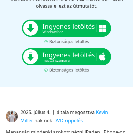
olvassa el ezt az útmutatót.
Ingyenes letöltés
Windowshoz
Biztonságos letöltés
Ingyenes letöltés
macOS számára
Biztonságos letöltés
2025. július 4.
általa megosztva
Kevin
Miller
nak nek
DVD rippelés
Manapság mindenki szokott nézni iPaden, iPhone-on