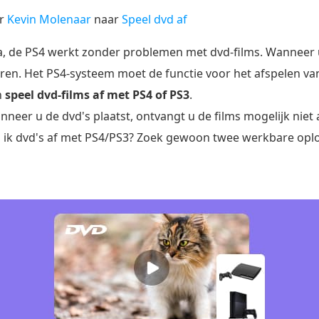
or
Kevin Molenaar
naar
Speel dvd af
Ja, de PS4 werkt zonder problemen met dvd-films. Wanneer u 
ren. Het PS4-systeem moet de functie voor het afspelen van 
n
speel dvd-films af met PS4 of PS3
.
neer u de dvd's plaatst, ontvangt u de films mogelijk nie
ik dvd's af met PS4/PS3? Zoek gewoon twee werkbare oploss