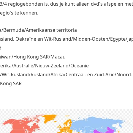
3/4 regiogebonden is, dus je kunt alleen dvd's afspelen met
egio's te kennen.
a/Bermuda/Amerikaanse territoria
Rusland, Oekraïne en Wit-Rusland/Midden-Oosten/Egypte/Ja
d
/Taiwan/Hong Kong SAR/Macau
erika/Australië/Nieuw-Zeeland/Oceanië
e/Wit-Rusland/Rusland/Afrika/Centraal- en Zuid-Azië/Noord
 Kong SAR