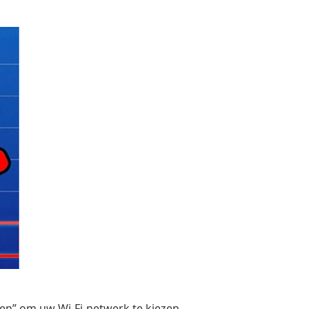
ngen” om uw Wi-Fi-netwerk te kiezen