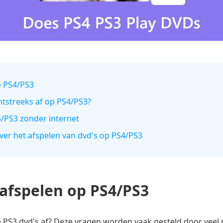
p PS4/PS3
chtstreeks af op PS4/PS3?
4/PS3 zonder internet
over het afspelen van dvd's op PS4/PS3
afspelen op PS4/PS3
e PS3 dvd's af? Deze vragen worden vaak gesteld door veel