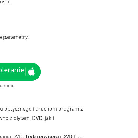
ości.
ne parametry.
ieranie
ieranie
ędu optycznego i uruchom program z
no z płytami DVD, jak i
wania DVD:
Tryb nawigacji DVD
Lub