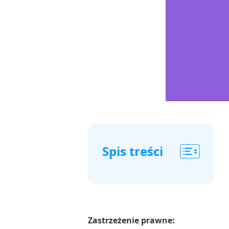
Spis treści
Część
1.
Dlaczego
warto
Zastrzeżenie prawne: