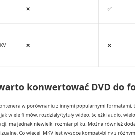
❌
✅
MKV
❌
❌
 warto konwertować DVD do 
kontenera w porównaniu z innymi popularnymi formatami, t
ak wiele filmów, rozdziały/tytuły wideo, ścieżki audio, wielo
cji, ma jednak niewielki rozmiar pliku. Można również dod
zualne. Co więcej, MKV jest wysoce kompatybilny z różnym