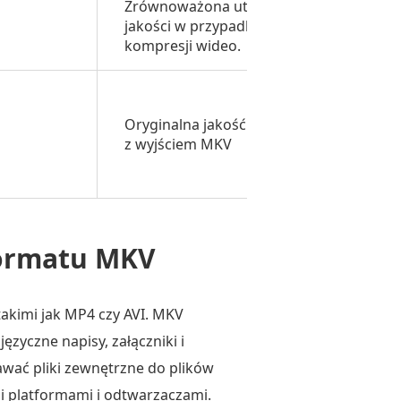
Zrównoważona utrata
jakości w przypadku
Bezpłatn
kompresji wideo.
Bezpłatn
okres
Oryginalna jakość tylko
próbny
z wyjściem MKV
przez 30
dni
formatu MKV
akimi jak MP4 czy AVI. MKV
języczne napisy, załączniki i
awać pliki zewnętrzne do plików
i platformami i odtwarzaczami.