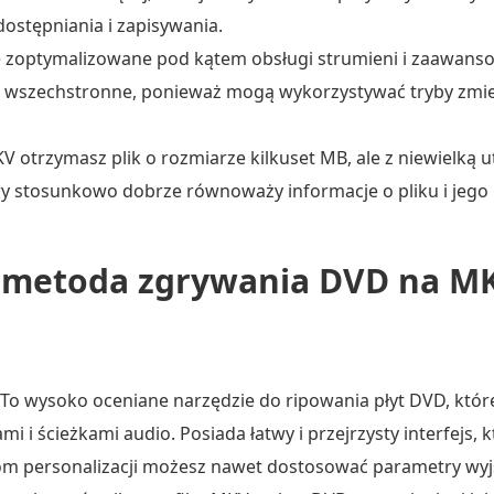
ostępniania i zapisywania.
e zoptymalizowane pod kątem obsługi strumieni i zaawans
są wszechstronne, ponieważ mogą wykorzystywać tryby zmienn
otrzymasz plik o rozmiarze kilkuset MB, ale z niewielką ut
 stosunkowo dobrze równoważy informacje o pliku i jego 
 metoda zgrywania DVD na M
To wysoko oceniane narzędzie do ripowania płyt DVD, któr
i ścieżkami audio. Posiada łatwy i przejrzysty interfejs, k
m personalizacji możesz nawet dostosować parametry wyjśc