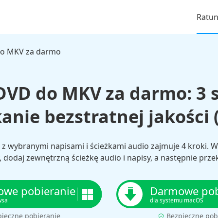
Ratu
o MKV za darmo
 DVD do MKV za darmo: 3 
anie bezstratnej jakości 
wybranymi napisami i ścieżkami audio zajmuje 4 kroki. W
, dodaj zewnętrzną ścieżkę audio i napisy, a następnie prze
we pobieranie
Darmowe pob
wsa
dla systemu macOS
pieczne pobieranie
Bezpieczne pob