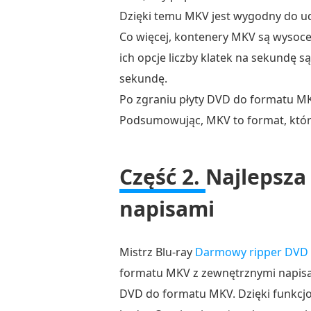
Dzięki temu MKV jest wygodny do ud
MKV
Co więcej, kontenery MKV są wysoc
za
pomocą
ich opcje liczby klatek na sekundę 
MakeMKV
sekundę.
Po zgraniu płyty DVD do formatu MKV 
Część
5.
Podsumowując, MKV to format, który
Najczęściej
zadawane
Część 2.
Najlepsza
pytania
dotyczące
napisami
bezpłatnej
konwersji
Mistrz Blu-ray
Darmowy ripper DVD
DVD
formatu MKV z zewnętrznymi napisami 
do
DVD do formatu MKV. Dzięki funkcjo
MKV