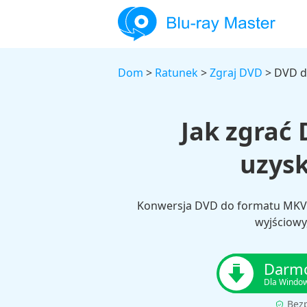
Dom
>
Ratunek
>
Zgraj DVD
> DVD d
Jak zgrać
uzysk
Konwersja DVD do formatu MKV z 
wyjściowy
Darmo
Dla Windo
Bez