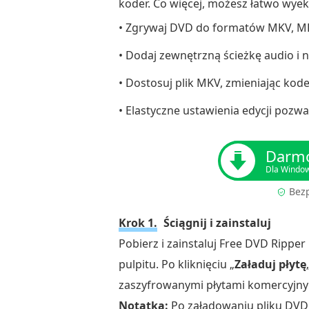
koder. Co więcej, możesz łatwo wyek
• Zgrywaj DVD do formatów MKV, MP4
• Dodaj zewnętrzną ścieżkę audio i 
• Dostosuj plik MKV, zmieniając kode
• Elastyczne ustawienia edycji pozw
Darmo
Dla Windo
Bez
Krok 1.
Ściągnij i zainstaluj
Pobierz i zainstaluj Free DVD Ripp
pulpitu. Po kliknięciu „
Załaduj płytę
zaszyfrowanymi płytami komercyjny
Notatka:
Po załadowaniu pliku DVD