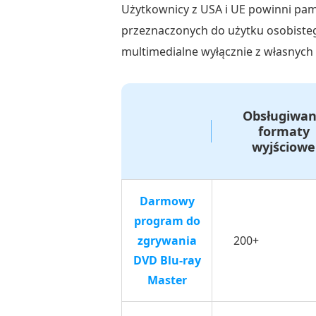
przekonwertować
Użytkownicy z USA i UE powinni pam
DVD
przeznaczonych do użytku osobistego
do
multimedialne wyłącznie z własnych n
formatu
MKV
Część
Obsługiwa
2.
formaty
wyjściowe
Najlepsza
metoda
zgrywania
Darmowy
DVD
program do
do
zgrywania
200+
MKV
DVD Blu-ray
z
Master
zewnętrznymi
napisami