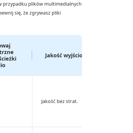
 w przypadku plików multimedialnych
wnij się, że zgrywasz pliki
owaj
trzne
Jakość wyjściowa
cenni
ścieżki
io
Jakość bez strat.
Bezpłatn