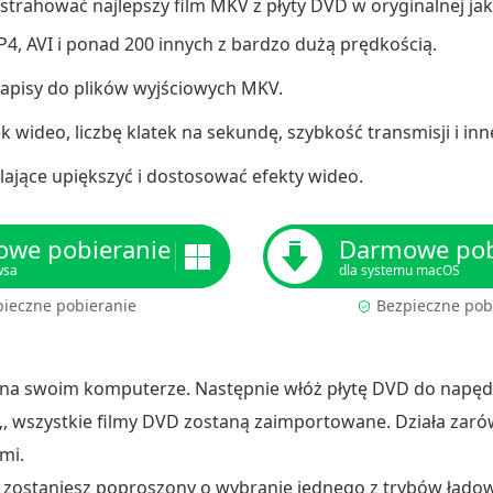
strahować najlepszy film MKV z płyty DVD w oryginalnej jak
, AVI i ponad 200 innych z bardzo dużą prędkością.
napisy do plików wyjściowych MKV.
k wideo, liczbę klatek na sekundę, szybkość transmisji i in
alające upiększyć i dostosować efekty wideo.
we pobieranie
Darmowe pob
wsa
dla systemu macOS
pieczne pobieranie
Bezpieczne pob
er na swoim komputerze. Następnie włóż płytę DVD do nap
„, wszystkie filmy DVD zostaną zaimportowane. Działa zarów
mi.
 zostaniesz poproszony o wybranie jednego z trybów łado