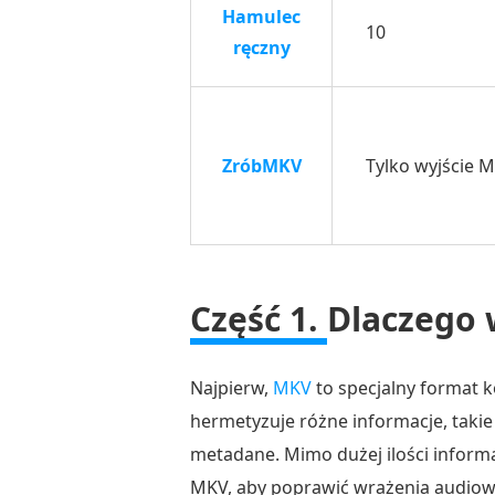
Hamulec
Część
10
ręczny
3.
Jak
zgrać
DVD
ZróbMKV
Tylko wyjście 
do
MKV
za
pomocą
HandBrake
Część 1.
Dlaczego
Część
4.
Najpierw,
MKV
to specjalny format 
Jak
hermetyzuje różne informacje, takie j
zgrać
metadane. Mimo dużej ilości informa
DVD
MKV, aby poprawić wrażenia audiowi
do