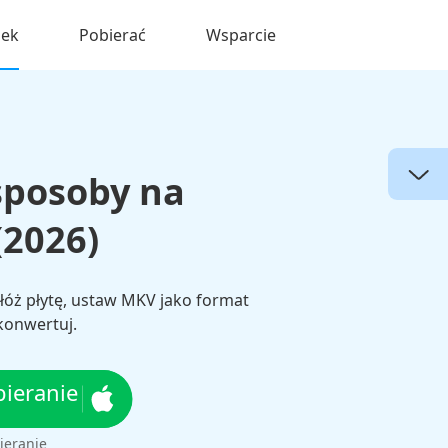
nek
Pobierać
Wsparcie
sposoby na
(2026)
łóż płytę, ustaw MKV jako format
konwertuj.
ieranie
ieranie