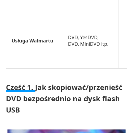
przekonwertować/zapisać
film
DVD
na
dysk
DVD, YesDVD,
Usługa Walmartu
Sz
flash
DVD, MiniDVD itp.
USB
za
pomocą
zgrywania
Część
Część 1.
Jak skopiować/przenieść
3.
DVD bezpośrednio na dysk flash
Jak
USB
przenieść/skopiować
DVD
na