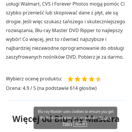
usługi Walmart, CVS i Forever Photos mogą pomóc Ci
szybko przenieść lub skopiować dane z płyt, ale są
drogie. Jeśli więc szukasz tańszego i skuteczniejszego
rozwiązania, Blu-ray Master DVD Ripper to najlepszy
wybór! Co więcej, jest to również najszybsze i
najbardziej niezawodne oprogramowanie do obsługi
zaszyfrowanych nośników DVD. Pobierz je za darmo.
Wybierz ocenę produktu:
Ocena: 4.9 / 5 (na podstawie 614 głosów)
Blu-ray Master uses cookies to ensure you get
Więcej od Blu-ray Mastera
the best experience on our website.
Privacy
Policy
Got it!