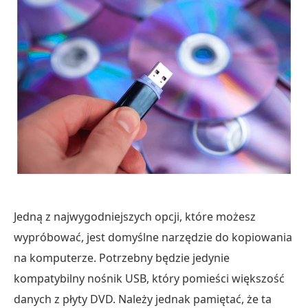
USB
w
pobliżu
mnie
za
pośrednictwem
usługi
online
Część
4.
Często
Jedną z najwygodniejszych opcji, które możesz
zadawane
wypróbować, jest domyślne narzędzie do kopiowania
pytania
na komputerze. Potrzebny będzie jedynie
dotyczące
DVD
kompatybilny nośnik USB, który pomieści większość
na
danych z płyty DVD. Należy jednak pamiętać, że ta