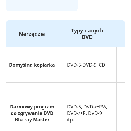
Część
1.
Jak
Typy danych
skopiować
Narzędzia
DVD
płytę
DVD
bezpośrednio
na
Domyślna kopiarka
DVD-5-DVD-9, CD
Po
dysk
flash
USB
Część
Darmowy program
2.
DVD-5, DVD-/+RW,
do zgrywania DVD
DVD-/+R, DVD-9
Sz
Jak
Blu-ray Master
itp.
bezpłatnie