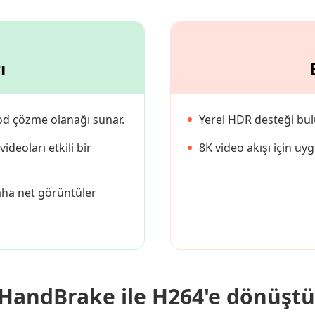
ı
d çözme olanağı sunar.
Yerel HDR desteği bu
deoları etkili bir
8K video akışı için uyg
daha net görüntüler
 HandBrake ile H264'e dönüşt