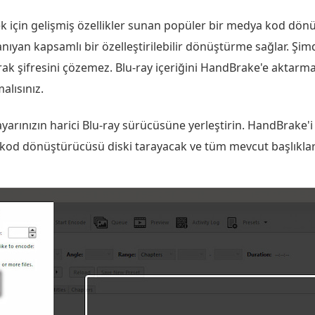
 için gelişmiş özellikler sunan popüler bir medya kod dönüş
nıyan kapsamlı bir özelleştirilebilir dönüştürme sağlar. Şim
arak şifresini çözemez. Blu-ray içeriğini HandBrake'e aktarm
alısınız.
isayarınızın harici Blu-ray sürücüsüne yerleştirin. HandBrake'i
od dönüştürücüsü diski tarayacak ve tüm mevcut başlıkları