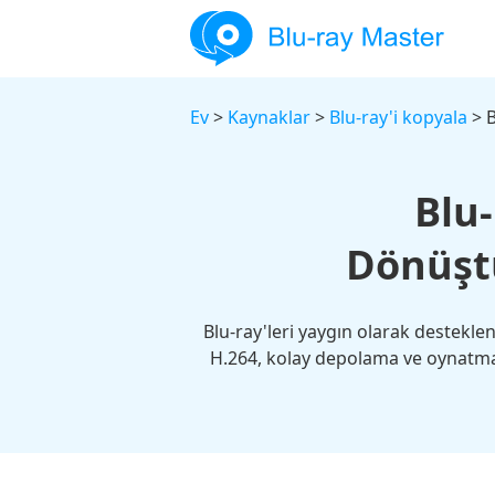
Ev
>
Kaynaklar
>
Blu-ray'i kopyala
> B
Blu-
Dönüştü
Blu-ray'leri yaygın olarak destekle
H.264, kolay depolama ve oynatma 