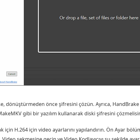
yse, dönüştürmeden önce şifresini çözün. Ayrıca, HandBrake şi
keMKV gibi bir yazılım kullanarak diski şifresini çözmelisin
mak için H.264 için video ayarlarını yapılandırın. Ön Ayar bö
Video sekmesine geçin ve Video Kodlayıcıyı şu şekilde ayar