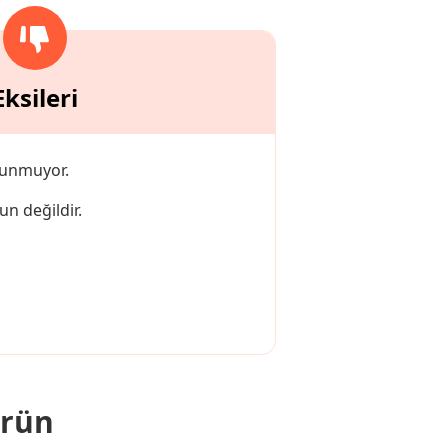
Eksileri
lunmuyor.
un değildir.
ürün