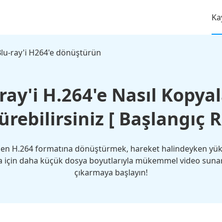
Ka
lu-ray'i H264'e dönüştürün
ray'i H.264'e Nasıl Kopya
rebilirsiniz [ Başlangıç R
nen H.264 formatına dönüştürmek, hareket halindeyken yüksek
için daha küçük dosya boyutlarıyla mükemmel video sunar. B
çıkarmaya başlayın!