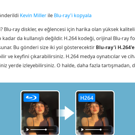
önderildi
Kevin Miller
ile
Blu-ray'i kopyala
u-ray diskler, ev eğlencesi için harika olan yüksek kaliteli 
o kadar da kullanışlı değildir. H.264 kodeği, orijinal Blu-ra
nar. Bu gönderi size iki yol gösterecektir
Blu-ray'i H.264
ilir ve keyfini çıkarabilirsiniz. H.264 medya oynatıcılar ve c
ğiniz yerde izleyebilirsiniz. O halde, daha fazla tartışmadan