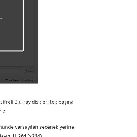
freli Blu-ray diskleri tek başına
iz.
lümünde varsayılan seçenek yerine
layın:
H.264 (x264)
.