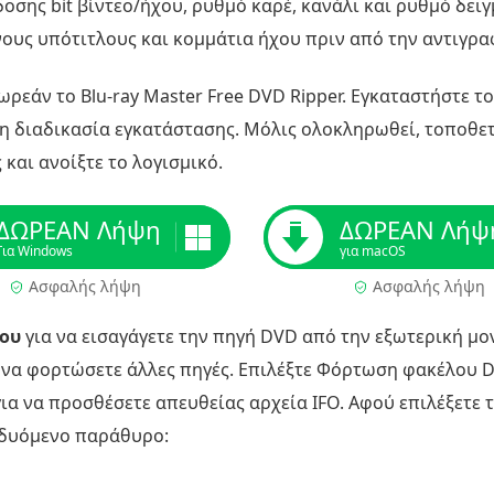
οσης bit βίντεο/ήχου, ρυθμό καρέ, κανάλι και ρυθμό δει
νους υπότιτλους και κομμάτια ήχου πριν από την αντιγρα
ωρεάν το Blu-ray Master Free DVD Ripper. Εγκαταστήστε τ
η διαδικασία εγκατάστασης. Μόλις ολοκληρωθεί, τοποθε
και ανοίξτε το λογισμικό.
ΔΩΡΕΑΝ Λήψη
ΔΩΡΕΑΝ Λήψ
Για Windows
για macOS
Ασφαλής λήψη
Ασφαλής λήψη
ου
για να εισαγάγετε την πηγή DVD από την εξωτερική μο
 να φορτώσετε άλλες πηγές. Επιλέξτε Φόρτωση φακέλου D
α να προσθέσετε απευθείας αρχεία IFO. Αφού επιλέξετε τ
αδυόμενο παράθυρο: