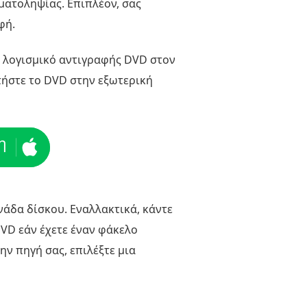
γματοληψίας. Επιπλέον, σας
φή.
ο λογισμικό αντιγραφής DVD στον
τήστε το DVD στην εξωτερική
η
νάδα δίσκου. Εναλλακτικά, κάντε
VD εάν έχετε έναν φάκελο
ην πηγή σας, επιλέξτε μια