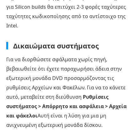
για Silicon builds θα επιτύχει 2-3 φορές ταχύτερες
Τρόπος
ταχύτητες κωδικοποίησης από το αντίστοιχο της
5.
Intel.
Αντιγραφή
DVD
σε
Δικαιώματα συστήματος
Mac
Για να διορθώσετε σφάλματα χωρίς πηγή,
με
βεβαιωθείτε ότι έχετε παραχωρήσει άδεια στην
MakeMKV
εξωτερική μονάδα DVD προσαρμόζοντας τις
Συχνές
ρυθμίσεις Αρχείων και Φακέλων. Για να το κάνετε
ερωτήσεις
αυτό, μεταβείτε στη διεύθυνση
Ρυθμίσεις
σχετικά
συστήματος > Απόρρητο και ασφάλεια > Αρχεία
με
την
και φάκελοι
Αυτή είναι η λύση για μια μη
αντιγραφή
ανιχνευμένη εξωτερική μονάδα δίσκου.
DVD