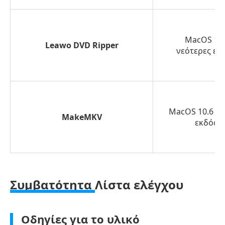
DVD
Ripper
Τρόπος
MacOS 10.
Leawo DVD Ripper
2.
νεότερες εκ
Αντιγραφή
DVD
σε
Mac
MacOS 10.6 ή 
με
MakeMKV
εκδόσει
HandBrake
Τρόπος
3.
Αντιγραφή
Συμβατότητα
Λίστα ελέγχου
DVD
σε
Οδηγίες για το υλικό
Mac