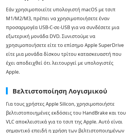
με
Εάν χρησιμοποιείτε υπολογιστή macOS με τσιπ
το
M1/M2/M3, πρέπει να χρησιμοποιήσετε έναν
WinX
προσαρμογέα USB-C-σε-USB για να συνδέσετε μια
DVD
εξωτερική μονάδα DVD. Συνιστούμε να
Ripper
χρησιμοποιήσετε είτε το επίσημο Apple SuperDrive
Τρόπος
είτε μια μονάδα δίσκου τρίτου κατασκευαστή που
4.
έχει αποδειχθεί ότι λειτουργεί με υπολογιστές
Αντιγραφή
Apple.
DVD
σε
Mac
Βελτιστοποίηση Λογισμικού
με
Για τους χρήστες Apple Silicon, χρησιμοποιήστε
το
βελτιστοποιημένες εκδόσεις του HandBrake και του
Leawo
VLC αποκλειστικά για το τσιπ της Apple. Αυτό είναι
DVD
σημαντικό επειδή η χρήση των βελτιστοποιημένων
Ripper