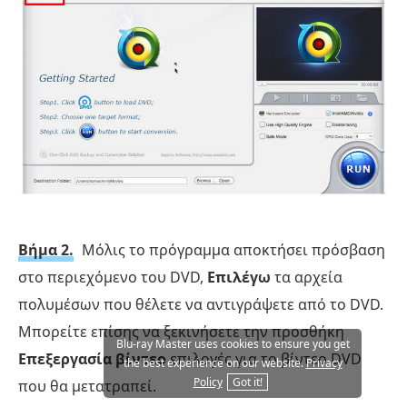
Βήμα 2.
Μόλις το πρόγραμμα αποκτήσει πρόσβαση
στο περιεχόμενο του DVD,
Επιλέγω
τα αρχεία
πολυμέσων που θέλετε να αντιγράψετε από το DVD.
Μπορείτε επίσης να ξεκινήσετε την προσθήκη
Blu-ray Master uses cookies to ensure you get
Επεξεργασία βίντεο
επιλογές για το βίντεο DVD
the best experience on our website.
Privacy
Policy
Got it!
που θα μετατραπεί.