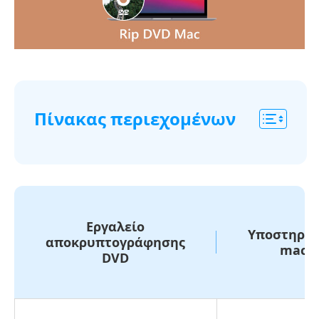
Πίνακας περιεχομένων
Λίστα
ελέγχου
συμβατότητας
Προετοιμασία
Εργαλείο
Υποστηριζ
πριν
αποκρυπτογράφησης
macO
από
DVD
την
αντιγραφή
ενός