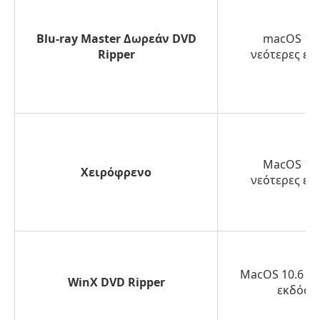
DVD
σε
Blu-ray Master Δωρεάν DVD
macOS 10.
Ripper
νεότερες εκ
Mac
Τρόπος
1.
Αντιγραφή
DVD
σε
MacOS 10.
Χειρόφρενο
νεότερες εκ
Mac
με
το
Blu-
ray
MacOS 10.6 ή 
Master
WinX DVD Ripper
εκδόσει
Free