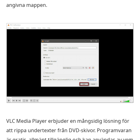
angivna mappen.
VLC Media Player erbjuder en mångsidig lösning för
att rippa undertexter från DVD-skivor. Programvaran
är gratis, allmänt tillgänglig och kan användas av vem