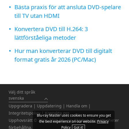
Bästa praxis för att ansluta DVD-spelare
till TV utan HDMI
Konvertera DVD till H.264: 3
lättförståeliga metoder
Hur man konverterar DVD till digitalt
format gratis år 2026 (PC/Mac)
Välj ditt språk
svenska
Uppgradera
|
Uppdatering
|
Handla om
|
Integritetspolicy
|
Kontakta oss
Blu-ray Master uses cookies to ensure you get
Upphovsrätt © 2012-2026 Blu-ray Master. Alla rättigheter
the best experience on our website.
Privacy
förbehållna.
Policy
Got it!