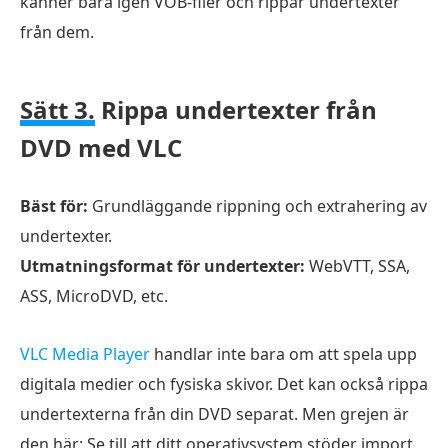
känner bara igen VOB-filer och rippar undertexter
från dem.
Sätt 3.
Rippa undertexter från
DVD med VLC
Bäst för:
Grundläggande rippning och extrahering av
undertexter.
Utmatningsformat för undertexter:
WebVTT, SSA,
ASS, MicroDVD, etc.
VLC Media Player
handlar inte bara om att spela upp
digitala medier och fysiska skivor. Det kan också rippa
undertexterna från din DVD separat. Men grejen är
den här: Se till att ditt operativsystem stöder import