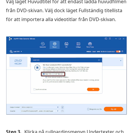
Välj läget Huvudtitel för att endast ladda huvudfilmen
från DVD-skivan. Välj dock läget Fullständig titellista
för att importera alla videotitlar från DVD-skivan.
Steg 3.
Klicka på rullgardinsmenyn Undertexter och