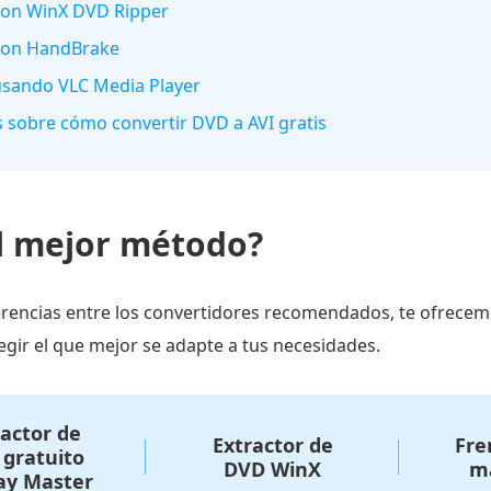
 con WinX DVD Ripper
 con HandBrake
 usando VLC Media Player
s sobre cómo convertir DVD a AVI gratis
el mejor método?
erencias entre los convertidores recomendados, te ofrece
egir el que mejor se adapte a tus necesidades.
ractor de
Extractor de
Fre
gratuito
DVD WinX
m
ay Master