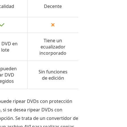
calidad
Decente
Tiene un
r DVD en
ecualizador
 lote
incorporado
 pueden
Sin funciones
ar DVD
de edición
egidos
 puede ripear DVDs con protección
, si se desea ripear DVDs con
opción. Se trata de un convertidor de
un archivo AVI para realizar copias