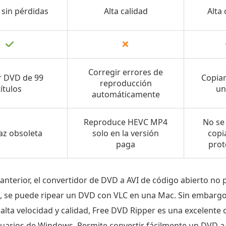
 sin pérdidas
Alta calidad
Alta 
Corregir errores de
r DVD de 99
Copia
reproducción
títulos
un
automáticamente
Reproduce HEVC MP4
No se
az obsoleta
solo en la versión
copi
paga
prot
anterior, el convertidor de DVD a AVI de código abierto no
os, se puede ripear un DVD con VLC en una Mac. Sin embargo
 alta velocidad y calidad, Free DVD Ripper es una excelente 
suarios de Windows. Permite convertir fácilmente un DVD a 