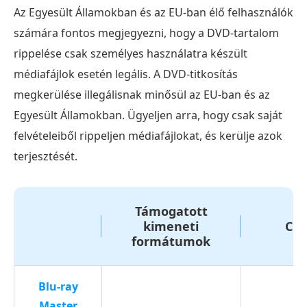
DVD-
Az Egyesült Államokban és az EU-ban élő felhasználók
t
számára fontos megjegyezni, hogy a DVD-tartalom
MKV-
rippelése csak személyes használatra készült
re
médiafájlok esetén legális. A DVD-titkosítás
konvertálni?
megkerülése illegálisnak minősül az EU-ban és az
2.
Egyesült Államokban. Ügyeljen arra, hogy csak saját
rész.
felvételeiből rippeljen médiafájlokat, és kerülje azok
A
terjesztését.
legjobb
módszer
DVD-
Támogatott
k
kimeneti
CUD
formátumok
MKV-
re
való
Blu-ray
rippelésére
Master