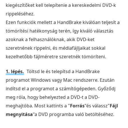
kiegészítőket kell telepítenie a kereskedelmi DVD-k
rippeléséhez.
Ezen funkciók mellett a HandBrake kiválóan teljesít a
tömörítési hatékonyság terén, így kiváló választás
azoknak a felhasználóknak, akik DVD-ket
szeretnének rippelni, és médiafájljaikat sokkal
kezelhetőbb fájlméretre szeretnék tömöríteni.
1. lépés.
Töltsd le és telepítsd a HandBrake
programot Windows vagy Mac rendszerre. Ezután
indítsd el a programot a számítógépeden. Győződj
meg róla, hogy behelyezted a DVD-t a DVD-
meghajtóba. Most kattints a "
Forrás
"és válassz"
Fájl
megnyitása
"a DVD programba való betöltéséhez.