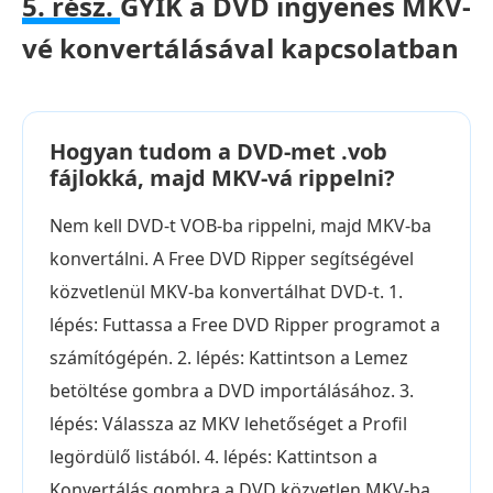
5. rész.
GYIK a DVD ingyenes MKV-
vé konvertálásával kapcsolatban
Hogyan tudom a DVD-met .vob
fájlokká, majd MKV-vá rippelni?
Nem kell DVD-t VOB-ba rippelni, majd MKV-ba
konvertálni. A Free DVD Ripper segítségével
közvetlenül MKV-ba konvertálhat DVD-t. 1.
lépés: Futtassa a Free DVD Ripper programot a
számítógépén. 2. lépés: Kattintson a Lemez
betöltése gombra a DVD importálásához. 3.
lépés: Válassza az MKV lehetőséget a Profil
legördülő listából. 4. lépés: Kattintson a
Konvertálás gombra a DVD közvetlen MKV-ba