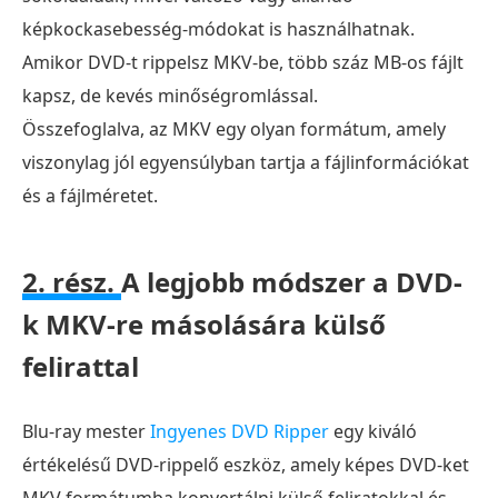
DVD
képkockasebesség-módokat is használhatnak.
MKV-
Amikor DVD-t rippelsz MKV-be, több száz MB-os fájlt
vé
kapsz, de kevés minőségromlással.
konvertálásával
Összefoglalva, az MKV egy olyan formátum, amely
kapcsolatban
viszonylag jól egyensúlyban tartja a fájlinformációkat
és a fájlméretet.
2. rész.
A legjobb módszer a DVD-
k MKV-re másolására külső
felirattal
Blu-ray mester
Ingyenes DVD Ripper
egy kiváló
értékelésű DVD-rippelő eszköz, amely képes DVD-ket
MKV formátumba konvertálni külső feliratokkal és