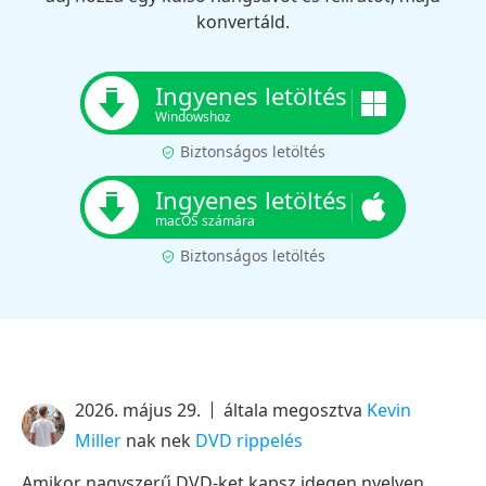
konvertáld.
Ingyenes letöltés
Windowshoz
Biztonságos letöltés
Ingyenes letöltés
macOS számára
Biztonságos letöltés
2026. május 29.
általa megosztva
Kevin
Miller
nak nek
DVD rippelés
Amikor nagyszerű DVD-ket kapsz idegen nyelven,