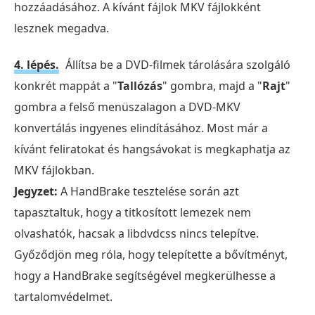
hozzáadásához. A kívánt fájlok MKV fájlokként
lesznek megadva.
4. lépés.
Állítsa be a DVD-filmek tárolására szolgáló
konkrét mappát a "
Tallózás
" gombra, majd a "
Rajt
"
gombra a felső menüszalagon a DVD-MKV
konvertálás ingyenes elindításához. Most már a
kívánt feliratokat és hangsávokat is megkaphatja az
MKV fájlokban.
Jegyzet:
A HandBrake tesztelése során azt
tapasztaltuk, hogy a titkosított lemezek nem
olvashatók, hacsak a libdvdcss nincs telepítve.
Győződjön meg róla, hogy telepítette a bővítményt,
hogy a HandBrake segítségével megkerülhesse a
tartalomvédelmet.