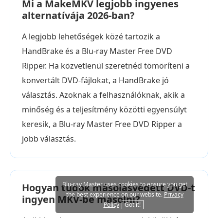
Mi a MakeMKV legjobb ingyenes
alternatívája 2026-ban?
A legjobb lehetőségek közé tartozik a
HandBrake és a Blu-ray Master Free DVD
Ripper. Ha közvetlenül szeretnéd tömöríteni a
konvertált DVD-fájlokat, a HandBrake jó
választás. Azoknak a felhasználóknak, akik a
minőség és a teljesítmény közötti egyensúlyt
keresik, a Blu-ray Master Free DVD Ripper a
jobb választás.
Blu-ray Master uses cookies to ensure you get
Hogyan tudok másolásvédett DVD-t
the best experience on our website.
Privacy
ingyen MKV-be másolni?
Policy
Got it!