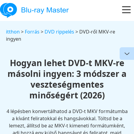
itthon
>
Forrás
>
DVD rippelés
> DVD-ről MKV-re
ingyen
Hogyan lehet DVD-t MKV-re
másolni ingyen: 3 módszer a
veszteségmentes
minőségért (2026)
4 lépésben konvertálhatod a DVD-t MKV formátumba
a kívánt feliratokkal és hangsávokkal. Töltsd be a
lemezt, állítsd be az MKV-t kimeneti formátumként,
adj hozzá egy külső hangsávot és feliratot, majd