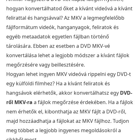
hogyan konvertálhatod őket a kívánt videóvá a kívánt
felirattal és hangsávval? Az MKV a legmegfelelőbb
fájlformátum videók, hanganyagok, feliratok és
egyéb metaadatok egyetlen fájlban történő
tárolására. Ebben az esetben a DVD MKV-vé
konvertálása lehet a legjobb módszer a kívánt fájlok
megőrzésére vagy beillesztésére.
Hogyan lehet ingyen MKV videóvá rippelni egy DVD-t
egy külföldi filmhez? Ha a kívánt feliratok és
hangsávok elérhetők, akkor konvertálhatsz egy
DVD-
ről MKV-ra
a fájlok megőrzése érdekében. Ha a fájlok
nem érhetők el, kibonthatja az MKV fájlt a DVD-ről,
majd hozzáadhatja a fájlokat az MKV fájlhoz. Tudjon
meg többet a legjobb ingyenes megoldásokról a
cikkből most.