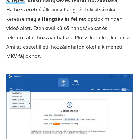
3. lépés
Külső hangsáv és felirat hozzáadása
Ha be szeretné állítani a hang- és feliratsávokat,
keresse meg a
Hangsáv és felirat
opciók minden
videó alatt. Ezenkívül külső hangsávokat és
feliratokat is hozzáadhatsz a Plusz ikonokra kattintva.
Ami az esetet illeti, hozzáadhatod őket a kimeneti
MKV fájlokhoz.