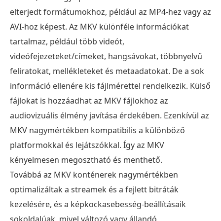
Hogyan
elterjedt formátumokhoz, például az MP4-hez vagy az
lehet
AVI-hoz képest. Az MKV különféle információkat
DVD-
tartalmaz, például több videót,
t
videófejezeteket/címeket, hangsávokat, többnyelvű
MKV-
re
feliratokat, mellékleteket és metaadatokat. De a sok
másolni
információ ellenére kis fájlmérettel rendelkezik. Külső
a
fájlokat is hozzáadhat az MKV fájlokhoz az
MakeMKV
audiovizuális élmény javítása érdekében. Ezenkívül az
segítségével
MKV nagymértékben kompatibilis a különböző
5.
platformokkal és lejátszókkal. Így az MKV
rész.
kényelmesen megosztható és menthető.
Gyakran
Továbbá az MKV konténerek nagymértékben
ismételt
optimalizáltak a streamek és a fejlett bitráták
kérdések
kezelésére, és a képkockasebesség-beállításaik
a
sokoldalúak, mivel változó vagy állandó