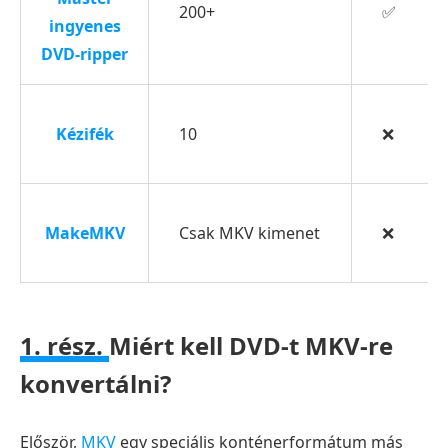
200+
✅
külső
ingyenes
feliratokkal
DVD-ripper
3.
rész.
Kézifék
10
❌
Hogyan
lehet
DVD-
t
MakeMKV
Csak MKV kimenet
❌
MKV-
re
másolni
a
1. rész.
Miért kell DVD-t MKV-re
kézifékkel
konvertálni?
4.
rész.
Először,
MKV
egy speciális konténerformátum más