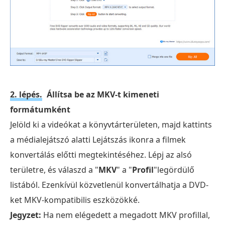
2. lépés.
Állítsa be az MKV-t kimeneti
formátumként
Jelöld ki a videókat a könyvtárterületen, majd kattints
a médialejátszó alatti Lejátszás ikonra a filmek
konvertálás előtti megtekintéséhez. Lépj az alsó
területre, és válaszd a "
MKV
" a "
Profil
"legördülő
listából. Ezenkívül közvetlenül konvertálhatja a DVD-
ket MKV-kompatibilis eszközökké.
Jegyzet:
Ha nem elégedett a megadott MKV profillal,