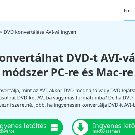
Forr
> DVD konvertálása AVI-vá ingyen
nvertálhat DVD-t AVI-vá
módszer PC-re és Mac-re
ertálja, mint az AVI, akkor DVD-meghajtó vagy DVD-lejátsz
ásolhat DVD-ket AVI-ba vagy más formátumba? De ha DVD-
vezni szeretné, jobb, ha ingyenesen konvertálja DVD-it AVI-
gyenes letöltés
Ingyenes letö
dowshoz
macOS számára