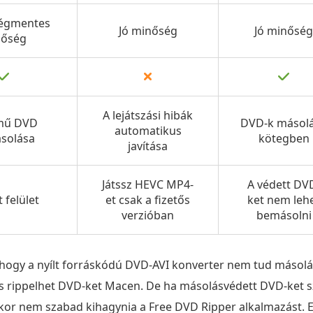
ségmentes
Jó minőség
Jó minőség
őség
A lejátszási hibák
ímű DVD
DVD-k másol
automatikus
solása
kötegben
javítása
Játssz HEVC MP4-
A védett DV
t felület
et csak a fizetős
ket nem leh
verzióban
bemásolni
, hogy a nyílt forráskódú DVD-AVI konverter nem tud másol
 is rippelhet DVD-ket Macen. De ha másolásvédett DVD-ket s
kkor nem szabad kihagynia a Free DVD Ripper alkalmazást.