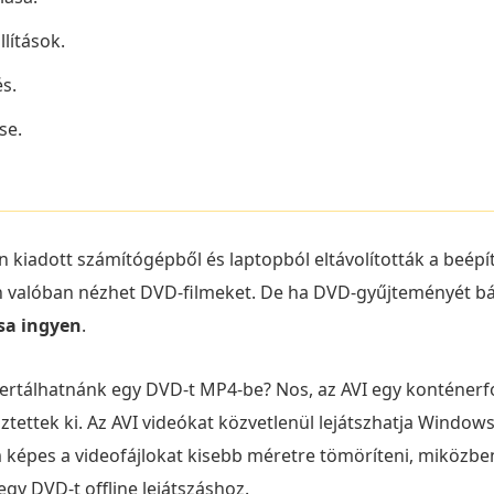
lítások.
s.
se.
n kiadott számítógépből és laptopból eltávolították a beé
valóban nézhet DVD-filmeket. De ha DVD-gyűjteményét bár
sa ingyen
.
onvertálhatnánk egy DVD-t MP4-be? Nos, az AVI egy kontén
ztettek ki. Az AVI videókat közvetlenül lejátszhatja Windo
m képes a videofájlokat kisebb méretre tömöríteni, miközbe
egy DVD-t offline lejátszáshoz.