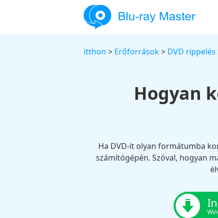
itthon
>
Erőforrások
>
DVD rippelés
Hogyan ko
Ha DVD-it olyan formátumba konv
számítógépén. Szóval, hogyan m
él
In
Win