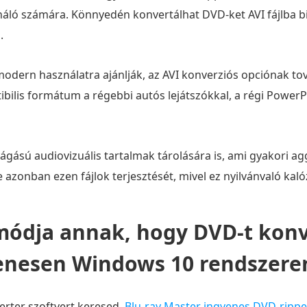
ló számára. Könnyedén konvertálhat DVD-ket AVI fájlba bi
.
 modern használatra ajánlják, az AVI konverziós opciónak 
ibilis formátum a régebbi autós lejátszókkal, a régi PowerPo
 vágású audiovizuális tartalmak tárolására is, ami gyakori 
azonban ezen fájlok terjesztését, mivel ez nyilvánvaló kal
módja annak, hogy DVD-t konv
nesen Windows 10 rendszere
erter szoftvert keresed,
Blu-ray Master ingyenes DVD-rippe