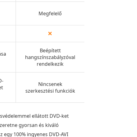
Megfelelő
Beépített
ása
hangszínszabályzóval
rendelkezik
D-
Nincsenek
et
szerkesztési funkciók
ásvédelemmel ellátott DVD-ket
zeretne gyorsan és kiváló
 Ez egy 100% ingyenes DVD-AVI