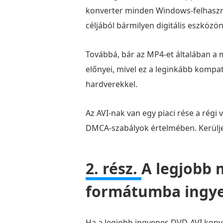
konverter minden Windows-felhaszná
céljából bármilyen digitális eszközön
Továbbá, bár az MP4-et általában a
előnyei, mivel ez a leginkább kompat
hardverekkel.
Az AVI-nak van egy piaci rése a régi
DMCA-szabályok értelmében. Kerülje 
2. rész.
A legjobb 
formátumba ingye
Ha a legjobb ingyenes DVD-AVI konv