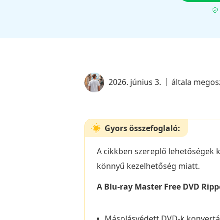
2026. június 3.
általa megos
Gyors összefoglaló:
A cikkben szereplő lehetőségek k
könnyű kezelhetőség miatt.
A Blu-ray Master Free DVD Ripp
Másolásvédett DVD-k konvertá