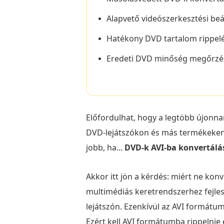
Alapvető videószerkesztési beál
Hatékony DVD tartalom rippelé
Eredeti DVD minőség megőrzé
Előfordulhat, hogy a legtöbb újonna
DVD-lejátszókon és más termékeken 
jobb, ha...
DVD-k AVI-ba konvertálá
Akkor itt jön a kérdés: miért ne k
multimédiás keretrendszerhez fejles
lejátszón. Ezenkívül az AVI formátu
Ezért kell AVI formátumba rippelnie 