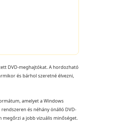
pített DVD-meghajtókat. A hordozható
mikor és bárhol szeretné élvezni,
erformátum, amelyet a Windows
ws rendszeren és néhány önálló DVD-
n megőrzi a jobb vizuális minőséget.