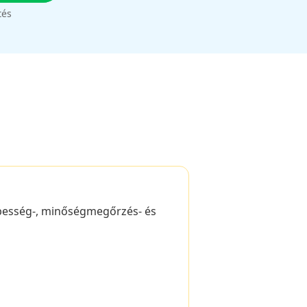
tés
sebesség-, minőségmegőrzés- és