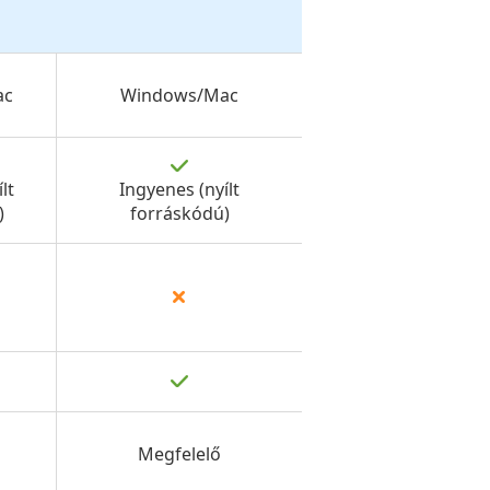
ac
Windows/Mac
lt
Ingyenes (nyílt
)
forráskódú)
Megfelelő