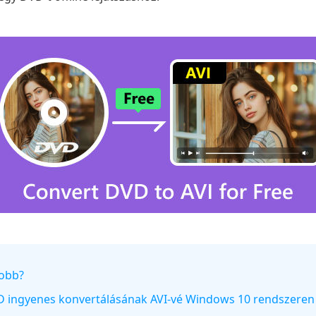
jobb?
VD ingyenes konvertálásának AVI-vé Windows 10 rendszeren