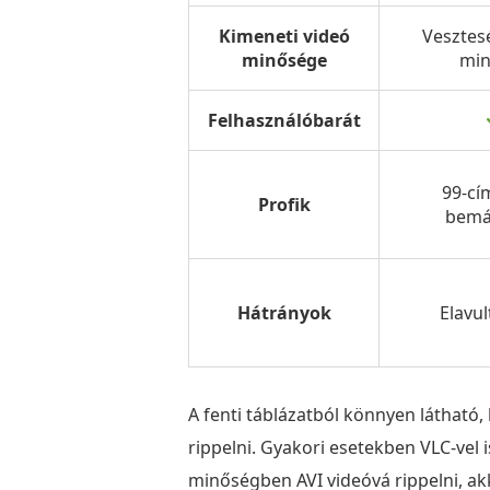
Kimeneti videó
Veszte
minősége
min
Felhasználóbarát
99-c
Profik
bemá
Hátrányok
Elavul
A fenti táblázatból könnyen látható
rippelni. Gyakori esetekben VLC-vel
minőségben AVI videóvá rippelni, a