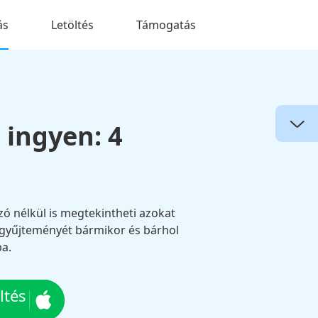
ás
Letöltés
Támogatás
 ingyen: 4
ó nélkül is megtekintheti azokat
gyűjteményét bármikor és bárhol
ba.
ltés