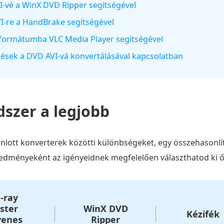
VI-vé a WinX DVD Ripper segítségével
VI-re a HandBrake segítségével
 formátumba VLC Media Player segítségével
rdések a DVD AVI-vá konvertálásával kapcsolatban
szer a legjobb
ott konverterek közötti különbségeket, egy összehasonlító
redményeként az igényeidnek megfelelően választhatod ki ő
-ray
ster
WinX DVD
Kézifék
yenes
Ripper