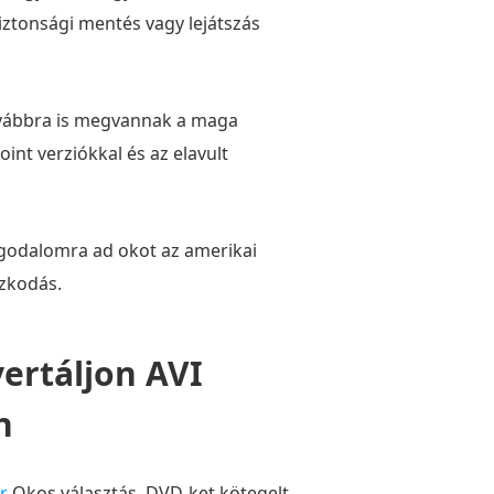
ztonsági mentés vagy lejátszás
továbbra is megvannak a maga
int verziókkal és az elavult
aggodalomra ad okot az amerikai
ózkodás.
ertáljon AVI
n
r
Okos választás. DVD-ket kötegelt