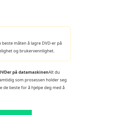
en beste måten å lagre DVD-er på
elighet og brukervennlighet.
 DVDer på datamaskinen
Alt du
 samtidig som prosessen holder seg
re de beste for å hjelpe deg med å