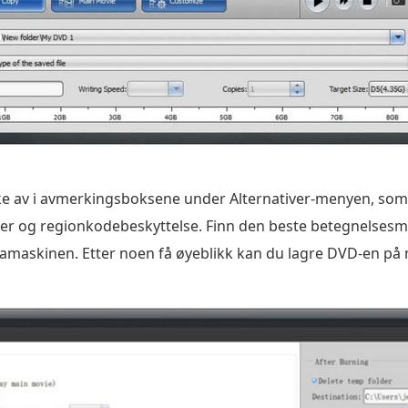
ke av i avmerkingsboksene under Alternativer-menyen, som i
itler og regionkodebeskyttelse. Finn den beste betegnelses
tamaskinen. Etter noen få øyeblikk kan du lagre DVD-en på