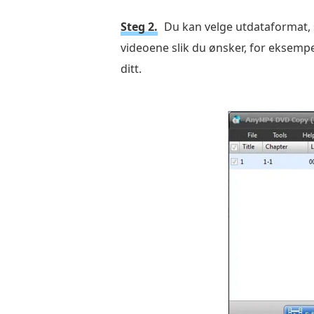
til
en
Steg 2.
Du kan velge utdataformat
datamaskin
videoene slik du ønsker, for eksempel
ditt.