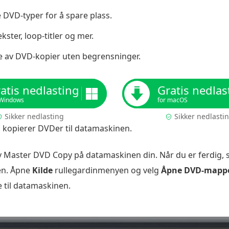
DVD-typer for å spare plass.
kster, loop-titler og mer.
lle av DVD-kopier uten begrensninger.
atis nedlasting
Gratis nedlas
 Windows
for macOS
Sikker nedlasting
Sikker nedlasti
u kopierer DVDer til datamaskinen.
ray Master DVD Copy på datamaskinen din. Når du er ferdig
nen. Åpne
Kilde
rullegardinmenyen og velg
Åpne DVD-mapp
e til datamaskinen.