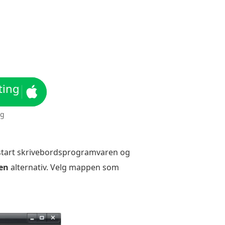
ting
ng
, start skrivebordsprogramvaren og
en
alternativ. Velg mappen som