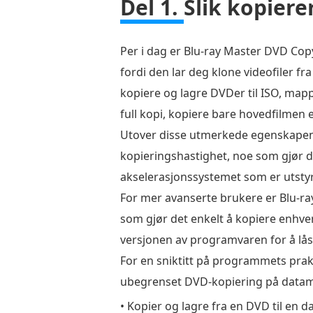
Del 1.
Slik kopiere
lagrer
du
en
Per i dag er Blu-ray Master DVD Co
DVD
fordi den lar deg klone videofiler fra
på
kopiere og lagre DVDer til ISO, map
en
full kopi, kopiere bare hovedfilmen el
datamaskin
Utover disse utmerkede egenskapene
på
kopieringshastighet, noe som gjør de
Windows
akselerasjonssystemet som er utst
og
For mer avanserte brukere er Blu-r
Mac
som gjør det enkelt å kopiere enhve
Del
versjonen av programvaren for å lås
2.
For en sniktitt på programmets prakt
Hvordan
ubegrenset DVD-kopiering på datam
pakke
• Kopier og lagre fra en DVD til en
ut