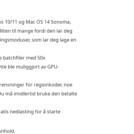
ows 10/11 og Mac OS 14 Sonoma,
lliten til mange fordi den lar deg
ringsmoduser, som lar deg lage en
 batchfiler med 50x
ette ble muliggjort av GPU-
rensninger for regionkoder, noe
Du må imidlertid bruke den betalte
tis nedlasting for å starte
nnhold.