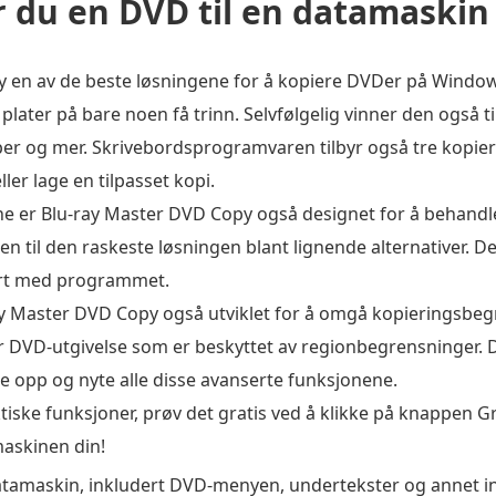
r du en DVD til en datamaskin
py en av de beste løsningene for å kopiere DVDer på Wind
 plater på bare noen få trinn. Selvfølgelig vinner den også ti
per og mer. Skrivebordsprogramvaren tilbyr også tre kopie
ler lage en tilpasset kopi.
 er Blu-ray Master DVD Copy også designet for å behandle
n til den raskeste løsningen blant lignende alternativer. D
yrt med programmet.
ay Master DVD Copy også utviklet for å omgå kopieringsbeg
r DVD-utgivelse som er beskyttet av regionbegrensninger. 
e opp og nyte alle disse avanserte funksjonene.
iske funksjoner, prøv det gratis ved å klikke på knappen Gra
askinen din!
 datamaskin, inkludert DVD-menyen, undertekster og annet i