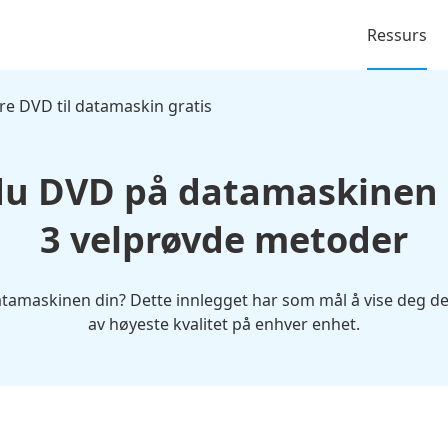
Ressurs
re DVD til datamaskin gratis
 du DVD på datamaskinen 
3 velprøvde metoder
datamaskinen din? Dette innlegget har som mål å vise deg d
av høyeste kvalitet på enhver enhet.