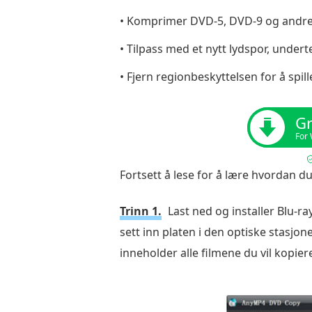
DVD
• Komprimer DVD-5, DVD-9 og andre 
til
• Tilpass med et nytt lydspor, underte
datamaskin
gratis
• Fjern regionbeskyttelsen for å spi
ved
digitalisering
Gr
på
For
Windows
og
Fortsett å lese for å lære hvordan d
Mac
Trinn 1.
Last ned og installer Blu-
Del
3.
sett inn platen i den optiske stasjo
Slik
inneholder alle filmene du vil kopier
lagrer
du
en