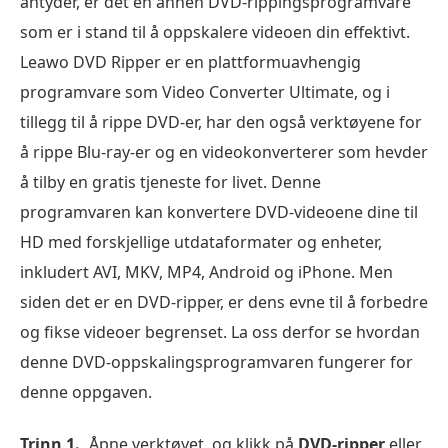
antyder, er det en annen DVD-rippingsprogramvare
som er i stand til å oppskalere videoen din effektivt.
Leawo DVD Ripper er en plattformuavhengig
programvare som Video Converter Ultimate, og i
tillegg til å rippe DVD-er, har den også verktøyene for
å rippe Blu-ray-er og en videokonverterer som hevder
å tilby en gratis tjeneste for livet. Denne
programvaren kan konvertere DVD-videoene dine til
HD med forskjellige utdataformater og enheter,
inkludert AVI, MKV, MP4, Android og iPhone. Men
siden det er en DVD-ripper, er dens evne til å forbedre
og fikse videoer begrenset. La oss derfor se hvordan
denne DVD-oppskalingsprogramvaren fungerer for
denne oppgaven.
Trinn 1.
Åpne verktøyet, og klikk på
DVD-ripper
eller