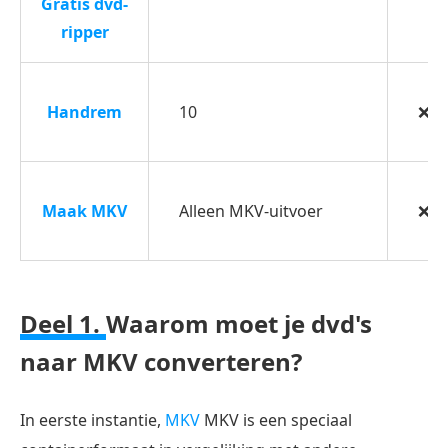
Gratis dvd-
met
ripper
externe
ondertitels
Deel
Handrem
10
❌
3.
Hoe
DVD
Maak MKV
Alleen MKV-uitvoer
❌
naar
MKV
rippen
met
Deel 1.
Waarom moet je dvd's
HandBrake
naar MKV converteren?
Deel
4.
In eerste instantie,
MKV
MKV is een speciaal
Hoe