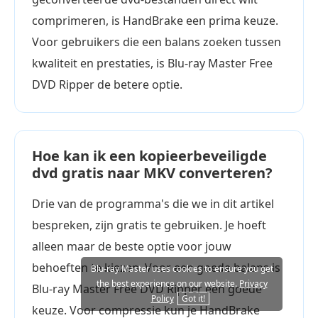
comprimeren, is HandBrake een prima keuze.
Voor gebruikers die een balans zoeken tussen
kwaliteit en prestaties, is Blu-ray Master Free
DVD Ripper de betere optie.
Hoe kan ik een kopieerbeveiligde
dvd gratis naar MKV converteren?
Drie van de programma's die we in dit artikel
bespreken, zijn gratis te gebruiken. Je hoeft
alleen maar de beste optie voor jouw
behoeften te kiezen. Voor een goede balans is
Blu-ray Master uses cookies to ensure you get
the best experience on our website.
Privacy
Blu-ray Master Free DVD Ripper een goede
Policy
Got it!
keuze. Voor compressie kun je HandBrake