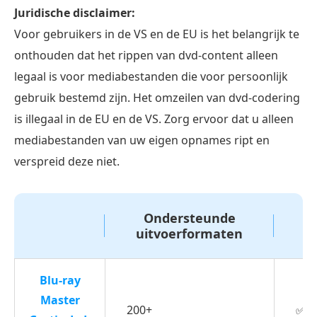
moet
Juridische disclaimer:
je
Voor gebruikers in de VS en de EU is het belangrijk te
dvd's
onthouden dat het rippen van dvd-content alleen
naar
legaal is voor mediabestanden die voor persoonlijk
MKV
gebruik bestemd zijn. Het omzeilen van dvd-codering
converteren?
is illegaal in de EU en de VS. Zorg ervoor dat u alleen
Deel
mediabestanden van uw eigen opnames ript en
2.
verspreid deze niet.
Beste
methode
om
Ondersteunde
DVD
uitvoerformaten
naar
MKV
Blu-ray
te
Master
200+
✅
rippen