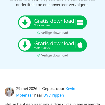
ondertitels toe en converteer vervolgens.
Gratis download
Voor ramen
Veilige download
Gratis download
voor macOS
Veilige download
29 mei 2026
Gepost door
Kevin
Molenaar
naar
DVD rippen
Stel, je hebt een paar geweldige dvd's in een vreemde