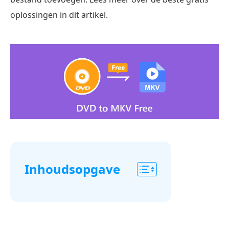
oplossingen in dit artikel.
Inhoudsopgave
Deel
1.
Waarom