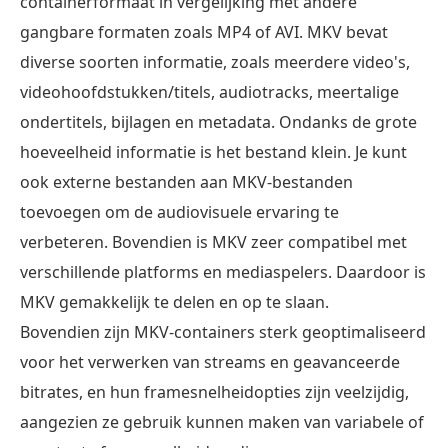
containerformaat in vergelijking met andere
DVD
gangbare formaten zoals MP4 of AVI. MKV bevat
naar
MKV
diverse soorten informatie, zoals meerdere video's,
rippen
videohoofdstukken/titels, audiotracks, meertalige
met
ondertitels, bijlagen en metadata. Ondanks de grote
MakeMKV
hoeveelheid informatie is het bestand klein. Je kunt
Deel
ook externe bestanden aan MKV-bestanden
5.
toevoegen om de audiovisuele ervaring te
Veelgestelde
verbeteren. Bovendien is MKV zeer compatibel met
vragen
verschillende platforms en mediaspelers. Daardoor is
over
MKV gemakkelijk te delen en op te slaan.
het
Bovendien zijn MKV-containers sterk geoptimaliseerd
gratis
voor het verwerken van streams en geavanceerde
converteren
bitrates, en hun framesnelheidopties zijn veelzijdig,
van
aangezien ze gebruik kunnen maken van variabele of
DVD