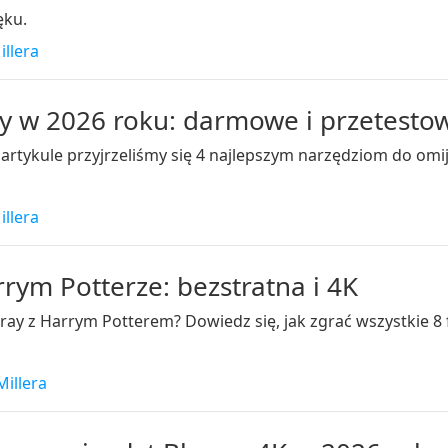
ęku.
illera
ray w 2026 roku: darmowe i przetest
artykule przyjrzeliśmy się 4 najlepszym narzędziom do omi
illera
rrym Potterze: bezstratna i 4K
u-ray z Harrym Potterem? Dowiedz się, jak zgrać wszystkie
Millera