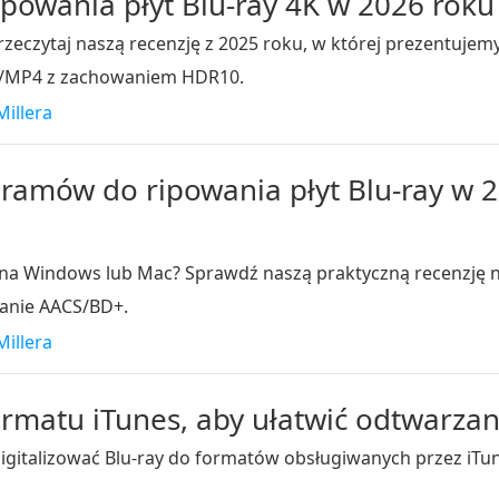
owania płyt Blu-ray 4K w 2026 roku (
Przeczytaj naszą recenzję z 2025 roku, w której prezentuj
V/MP4 z zachowaniem HDR10.
Millera
ramów do ripowania płyt Blu-ray w 
 na Windows lub Mac? Sprawdź naszą praktyczną recenzję 
anie AACS/BD+.
Millera
formatu iTunes, aby ułatwić odtwarzan
digitalizować Blu-ray do formatów obsługiwanych przez iTun