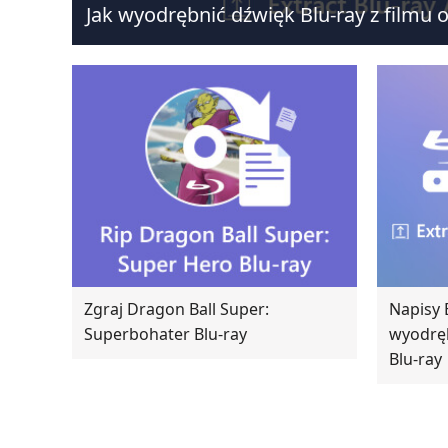
Jak wyodrębnić dźwięk Blu-ray z filmu o
Zgraj Dragon Ball Super:
Napisy B
Superbohater Blu-ray
wyodręb
Blu-ray