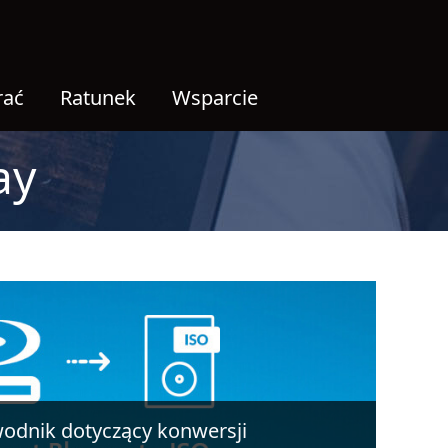
rać
Ratunek
Wsparcie
ay
odnik dotyczący konwersji