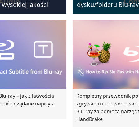
 wysokiej jakości
dysku/folderu Blu-ra
lu-ray – jak z łatwością
Kompletny przewodnik po
nić pożądane napisy z
zgrywaniu i konwertowani
Blu-ray za pomocą narzędz
HandBrake