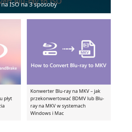
y na ISO na 3 sposoby
Konwerter Blu-ray na MKV – jak
u płyt
przekonwertować BDMV lub Blu-
ia
ray na MKV w systemach
Windows i Mac